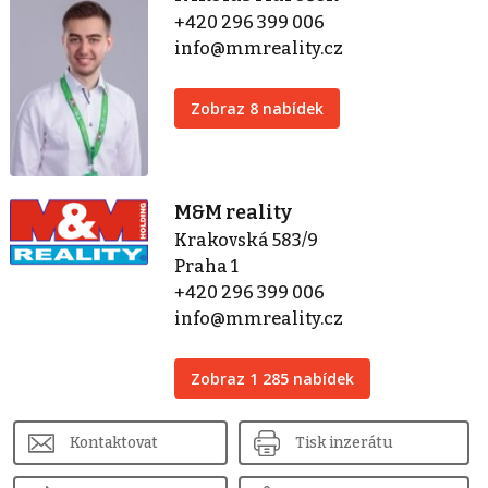
+420 296 399 006
info@mmreality.cz
Zobraz 8 nabídek
M&M reality
Krakovská 583/9
Praha 1
+420 296 399 006
info@mmreality.cz
Zobraz 1 285 nabídek
Kontaktovat
Tisk inzerátu