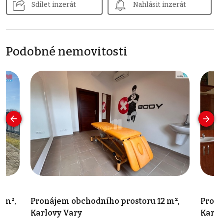
Sdílet inzerát
Nahlásit inzerát
Podobné nemovitosti
 m²,
Pronájem obchodního prostoru 12 m²,
Pron
Karlovy Vary
Karl