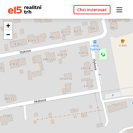
Chci inzerovat
+
−