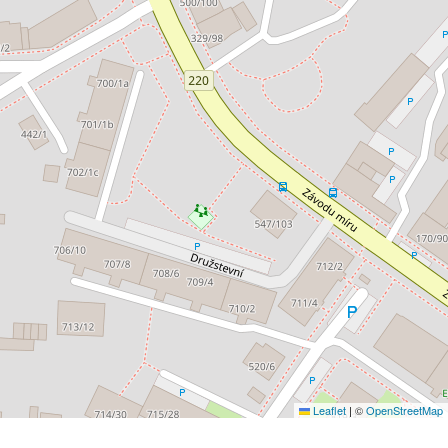
Leaflet
|
©
OpenStreetMap