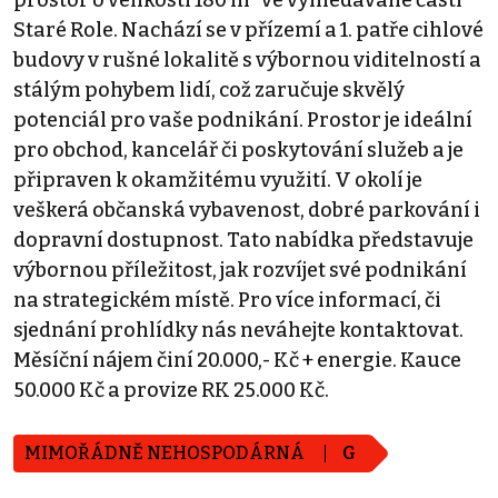
prostor o velikosti 180 m² ve vyhledávané části
Staré Role. Nachází se v přízemí a 1. patře cihlové
budovy v rušné lokalitě s výbornou viditelností a
stálým pohybem lidí, což zaručuje skvělý
potenciál pro vaše podnikání. Prostor je ideální
pro obchod, kancelář či poskytování služeb a je
připraven k okamžitému využití. V okolí je
veškerá občanská vybavenost, dobré parkování i
dopravní dostupnost. Tato nabídka představuje
výbornou příležitost, jak rozvíjet své podnikání
na strategickém místě. Pro více informací, či
sjednání prohlídky nás neváhejte kontaktovat.
Měsíční nájem činí 20.000,- Kč + energie. Kauce
50.000 Kč a provize RK 25.000 Kč.
MIMOŘÁDNĚ NEHOSPODÁRNÁ
G