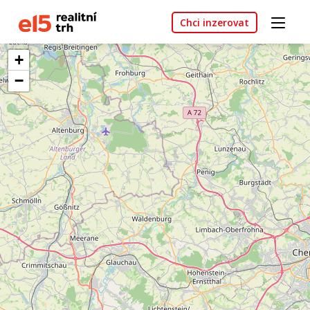
Chci inzerovat
+
−