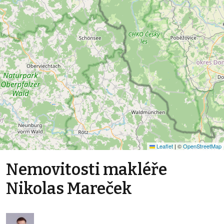
Leaflet
|
©
OpenStreetMap
Nemovitosti makléře
Nikolas Mareček