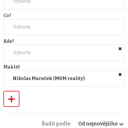
Vyberte
Co?
Vyberte
Kde?
Vyberte
Makléř
Nikolas Mareček (M&M reality)
+
Řadit podle:
Od nejnovějšího