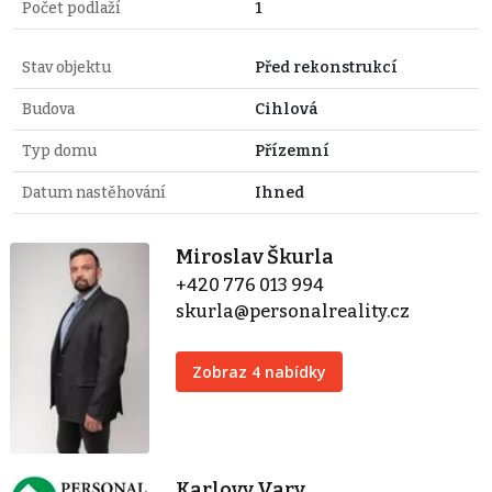
Počet podlaží
1
Stav objektu
Před rekonstrukcí
Budova
Cihlová
Typ domu
Přízemní
Datum nastěhování
Ihned
Miroslav Škurla
+420 776 013 994
skurla@personalreality.cz
Zobraz 4 nabídky
Karlovy Vary