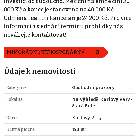
investici do budoucna. Měsíční nájemné činí 20
000 Kč a kauce je stanovena na 40 000 Kč.
Odměna realitní kanceláři je 24 200 Kč . Pro více
informací a sjednání termínu prohlídky nás
neváhejte kontaktovat!
MIMOŘÁDNĚ NEHOSPODÁRNÁ
G
Údaje k nemovitosti
Kategorie
Obchodní prostory
Lokalita
Na Výhledě, Karlovy Vary -
Stará Role
Okres
Karlovy Vary
Užitná plocha
150 m²