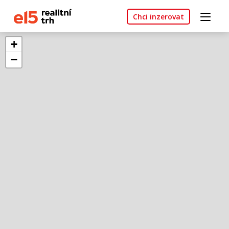
Chci inzerovat
+
−