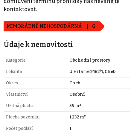
domluvení termínu prohlídky nás neváhejte
kontaktovat.
MIMOŘÁDNĚ NEHOSPODÁRNÁ
G
Údaje k nemovitosti
Kategorie
Obchodní prostory
Lokalita
U Hilarie 2462/1, Cheb
Okres
Cheb
Vlastnictví
Osobní
Užitná plocha
55 m²
Plocha pozemku
1.232 m²
Počet podlaží
1