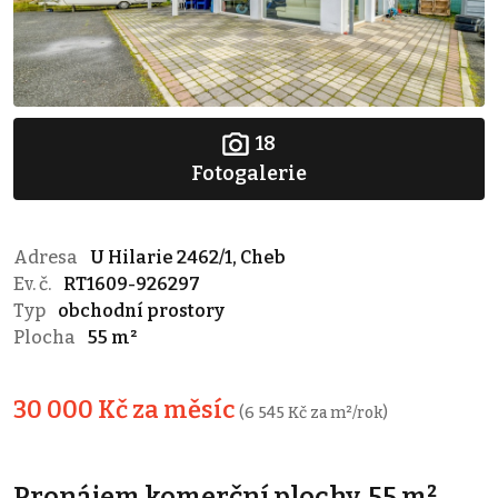
18
Fotogalerie
Adresa
U Hilarie 2462/1, Cheb
Ev. č.
RT1609-926297
Typ
obchodní prostory
Plocha
55 m²
30 000 Kč za měsíc
(6 545 Kč za m²/rok)
Pronájem komerční plochy, 55 m²,