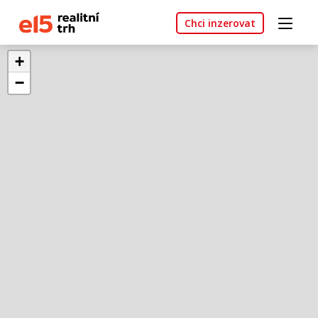
Chci inzerovat
+
−