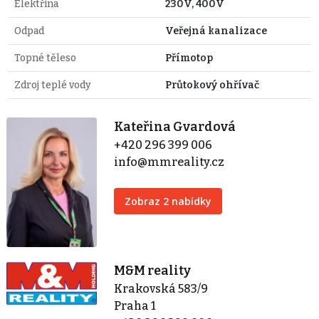
Elektřina
230V, 400V
Odpad
Veřejná kanalizace
Topné těleso
Přímotop
Zdroj teplé vody
Průtokový ohřívač
Kateřina Gvardová
+420 296 399 006
info@mmreality.cz
Zobraz 2 nabídky
M&M reality
Krakovská 583/9
Praha 1