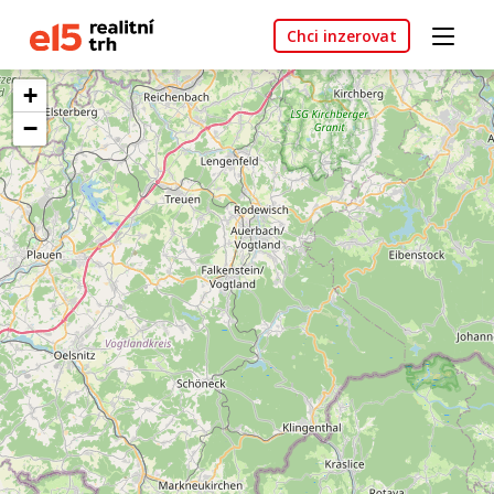
Chci inzerovat
+
−