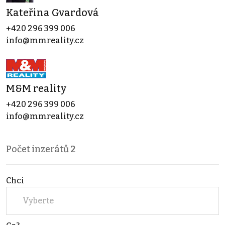
Kateřina Gvardová
+420 296 399 006
info@mmreality.cz
M&M reality
+420 296 399 006
info@mmreality.cz
Počet inzerátů
2
Chci
Vyberte