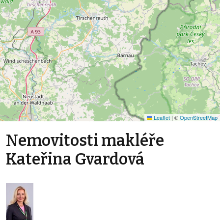
Leaflet
|
©
OpenStreetMap
Nemovitosti makléře
Kateřina Gvardová