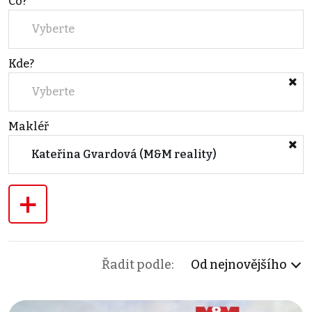
Co?
Vyberte
Kde?
Vyberte
Makléř
Kateřina Gvardová (M&M reality)
+
Řadit podle:
Od nejnovějšího