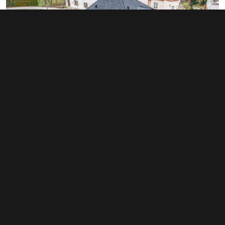
Prodej činžovního domu 218 m², Luby
10 450 000 Kč
(47 936 Kč za m²)
Typ
činžovní domy
Plocha
218 m²
Obchodní podmínky
Pravidla inzerce