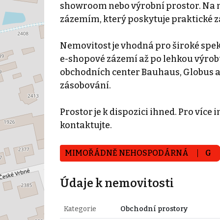
showroom nebo výrobní prostor. Na ni
zázemím, který poskytuje praktické zá
Nemovitost je vhodná pro široké spe
e-shopové zázemí až po lehkou výrobu.
obchodních center Bauhaus, Globus at
zásobování.
Prostor je k dispozici ihned. Pro více
kontaktujte.
MIMOŘÁDNĚ NEHOSPODÁRNÁ
G
Údaje k nemovitosti
Kategorie
Obchodní prostory