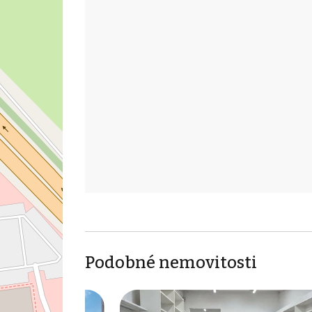
Podobné nemovitosti