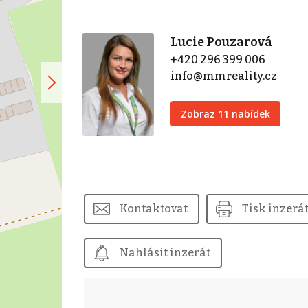
Lucie Pouzarová
+420 296 399 006
info@mmreality.cz
Zobraz 11 nabídek
Kontaktovat
Tisk inzerá
Nahlásit inzerát