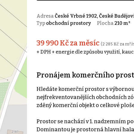
Adresa
České Vrbné 1902, České Budějov
Typ
obchodní prostory
Plocha
210 m²
39 990 Kč za měsíc
(2 285 Kč za m²/
+ DPH + energie dle způsobu využití, kauc
Pronájem komerčního prosto
Hledáte komerční prostor s výbornou 
nejfrekventovanějších obchodních z
zděný komerční objekt o celkové ploše
Prostor se nachází v 1. nadzemním po
Dominantou je prostorná hlavní hala 