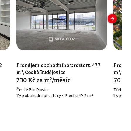
2
Pronájem obchodního prostoru 477
Pronáj
m², České Budějovice
m², Rud
230 Kč za m²/měsíc
70 00
České Budějovice
Třeboňsk
Typ obchodní prostory • Plocha 477 m²
Typ obch