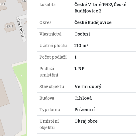
Lokalita
České Vrbné 1902, České
Budějovice 2
Okres
České Budějovice
Vlastnictví
Osobní
Užitná plocha
210 m²
Počet podlaží
1
Podlaží
1. NP
umístění
Stav objektu
Velmi dobrý
Budova
Cihlová
Typ domu
Přízemní
Umístění
Okraj obce
objektu