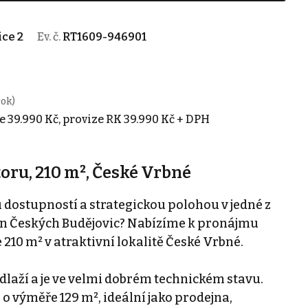
ice 2
Ev. č.
RT1609-946901
rok)
e 39.990 Kč, provize RK 39.990 Kč + DPH
ru, 210 m², České Vrbné
dostupností a strategickou polohou v jedné z
ón Českých Budějovic? Nabízíme k pronájmu
 210 m² v atraktivní lokalitě České Vrbné.
dlaží a je ve velmi dobrém technickém stavu.
o výměře 129 m², ideální jako prodejna,