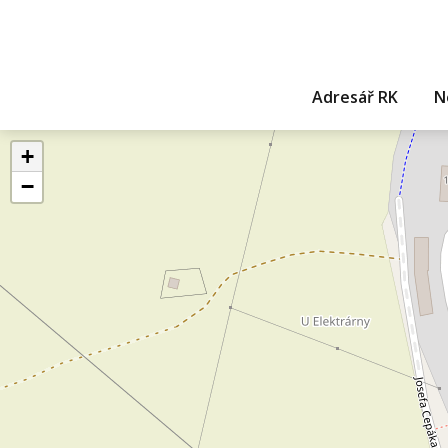
Adresář RK
N
+
−