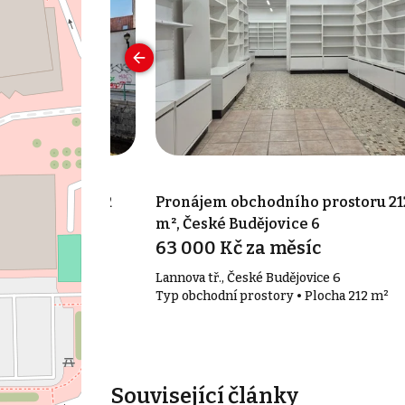
o prostoru 142
Pronájem obchodního prostoru 21
ce
m², České Budějovice 6
síc
63 000 Kč za měsíc
Budějovice 1
Lannova tř., České Budějovice 6
 Plocha 142 m²
Typ obchodní prostory • Plocha 212 m²
Související články