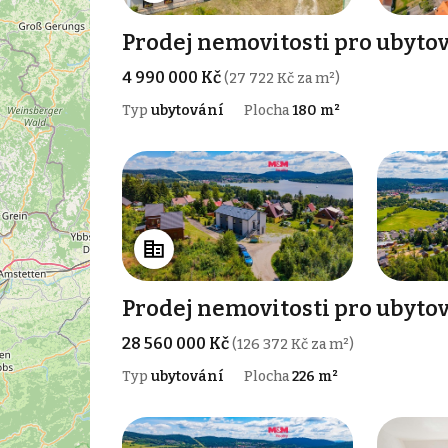
Prodej nemovitosti pro ubytov
4 990 000 Kč
(27 722 Kč za m²)
Typ
ubytování
Plocha
180 m²
Prodej nemovitosti pro ubytov
28 560 000 Kč
(126 372 Kč za m²)
Typ
ubytování
Plocha
226 m²