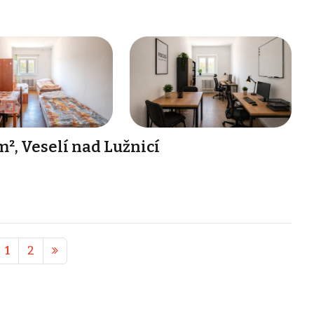
², Veselí nad Lužnicí
1
2