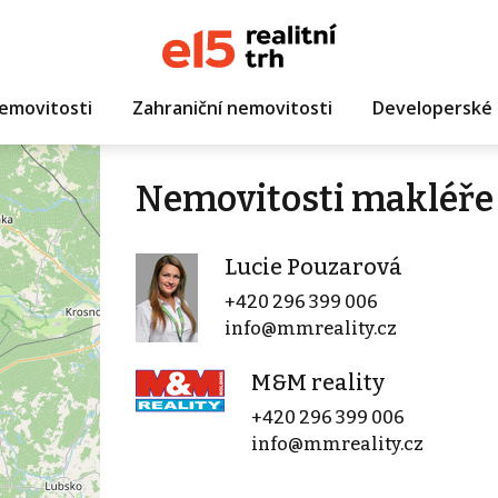
emovitosti
Zahraniční nemovitosti
Developerské 
Nemovitosti makléře
Lucie Pouzarová
+420 296 399 006
info@mmreality.cz
M&M reality
+420 296 399 006
info@mmreality.cz