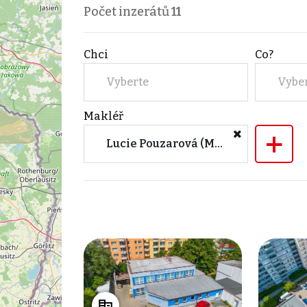
Počet inzerátů
11
Chci
Co?
Vyberte
Vybe
Makléř
+
Lucie Pouzarová (M&M reality)