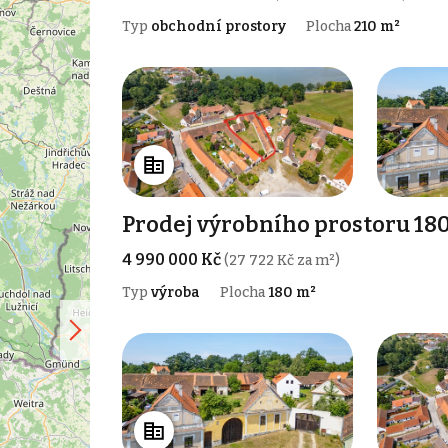
Typ
obchodní prostory
Plocha
210 m²
Prodej výrobního prostoru 180
4 990 000 Kč
(27 722 Kč za m²)
Typ
výroba
Plocha
180 m²