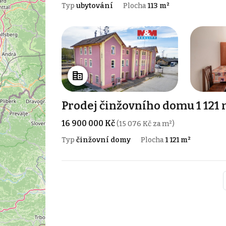
Typ
ubytování
Plocha
113 m²
Prodej činžovního domu 1 121 m
16 900 000 Kč
(15 076 Kč za m²)
Typ
činžovní domy
Plocha
1 121 m²