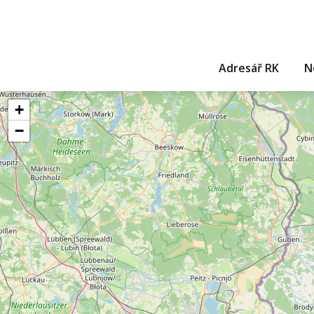
Adresář RK
N
+
−