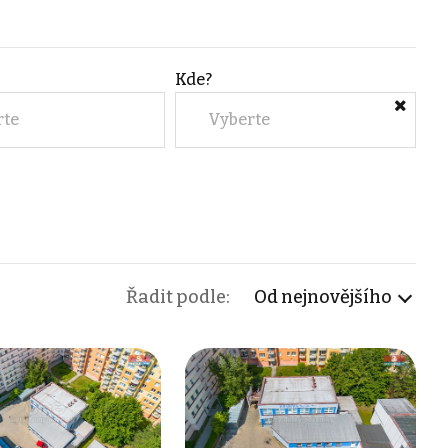
Kde?
rte
Vyberte
Řadit podle:
Od nejnovějšího