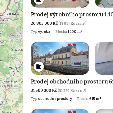
Prodej výrobního prostoru 1 1
20 805 000 Kč
(18 914 Kč za m²)
Typ
výroba
Plocha
1 100 m²
Prodej obchodního prostoru 61
31 500 000 Kč
(51 220 Kč za m²)
Typ
obchodní prostory
Plocha
615 m²