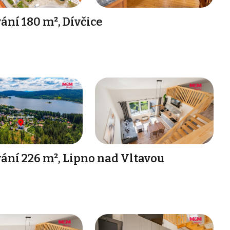
ání 180 m², Dívčice
ání 226 m², Lipno nad Vltavou