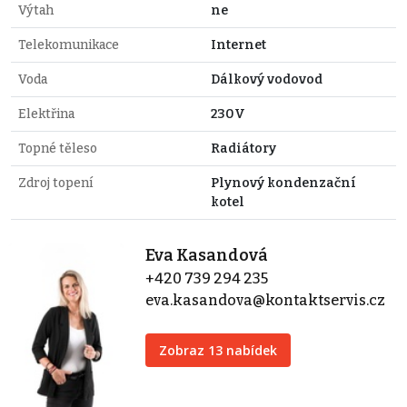
Výtah
ne
Telekomunikace
Internet
Voda
Dálkový vodovod
Elektřina
230V
Topné těleso
Radiátory
Zdroj topení
Plynový kondenzační
kotel
Eva Kasandová
+420 739 294 235
eva.kasandova@kontaktservis.cz
Zobraz 13 nabídek