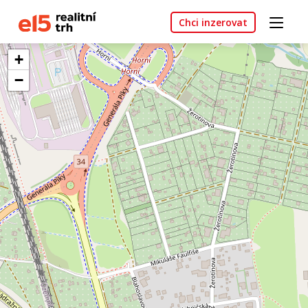
Chci inzerovat
+
−