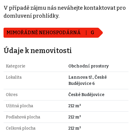
V případě zájmu nás neváhejte kontaktovat pro
domluvení prohlídky.
MIMOŘÁDNĚ NEHOSPODÁRNÁ
G
Údaje k nemovitosti
Kategorie
Obchodní prostory
Lokalita
Lannova tř., České
Budějovice 6
Okres
České Budějovice
Užitná plocha
212 m²
Podlahová plocha
212 m²
Celková plocha
212 m²