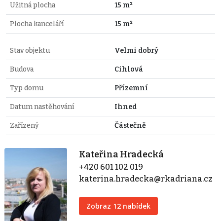
Užitná plocha
15 m²
Plocha kanceláří
15 m²
Stav objektu
Velmi dobrý
Budova
Cihlová
Typ domu
Přízemní
Datum nastěhování
Ihned
Zařízený
Částečně
Kateřina Hradecká
+420 601 102 019
katerina.hradecka@rkadriana.cz
Zobraz 12 nabídek