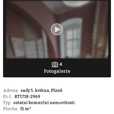
4
Fotogalerie
Adresa
sady 5. května, Plzeň
Ev. č.
RT1718-2969
Typ
ostatní komerční nemovitosti
Plocha
15 m²