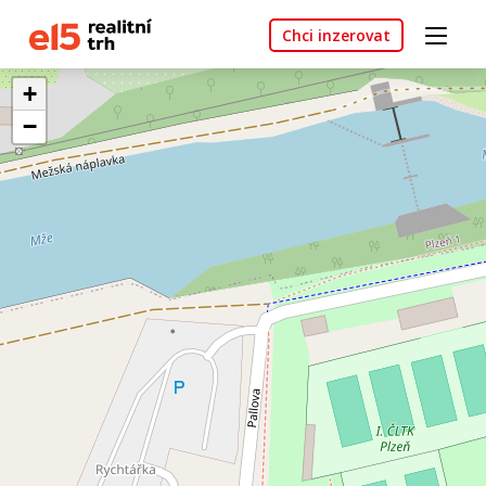
Chci inzerovat
+
−