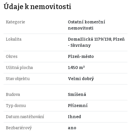
Údaje k nemovitosti
Kategorie
Ostatní komerční
nemovitosti
Lokalita
Domažlická 1179/138, Plzeň
- Skvrňany
Okres
Plzeň-město
Užitná plocha
1.450 m²
Stav objektu
Velmi dobrý
Budova
Smíšená
Typ domu
Přízemní
Datum nastěhování
Ihned
Bezbariérový
ano