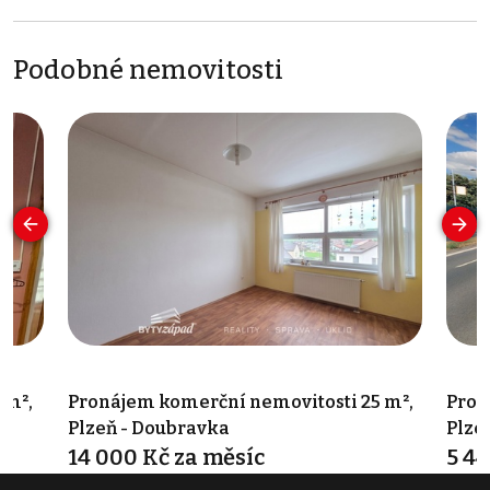
Podobné nemovitosti
 m²,
Pronájem komerční nemovitosti 25 m²,
Pron
Plzeň - Doubravka
Plze
14 000 Kč za měsíc
5 44