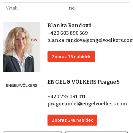
Výtah
ne
Blanka Randová
+420 603 890 569
blanka.randova@engelvoelkers.co
Zobraz 76 nabídek
ENGEL & VÖLKERS Prague 5
+420 233 091 011
pragueandel@engelvoelkers.com
Zobraz 348 nabídek