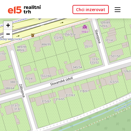
Chci inzerovat
+
−