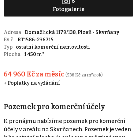
6
Fotogalerie
Adresa
Domažlická 1179/138, Plzeň - Skvrňany
Ev. č.
RT1586-236715
Typ
ostatní komerční nemovitosti
Plocha
1 450 m²
64 960 Kč za měsíc
(538 Kč za m²/rok)
+ Poplatky na vyžádání
Pozemek pro komerční účely
K pronájmu nabízíme pozemek pro komerční
účely v areálu na Skvrňanech. Pozemek je veden