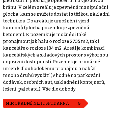
jako ostatní plocha, je oplocen a má vjezdovou
bránu. V celém areálu je zpevněná manipulační
plocha, kam se můžete dostat i s těžkou nákladní
technikou. Do areálu je umožněn i vjezd
kamionů (plocha pozemku je zpevněná
betonem). K pozemku je možné si také
pronajmout jak halu o rozloze 2735 m2, tak i
kanceláře o rozloze 184 m2. Areál je kombinací
kancelářských a skladových prostor s výbornou
dopravní dostupností. Pozemek je primárně
určen k dlouhodobému pronájmu a nabízí
mnoho druhů využití (Vhodné na parkování
dodávek, osobních aut, uskladnění kontejnerů,
lešení, palet atd.). Vše dle dohody.
MIMOŘÁDNĚ NEHOSPODÁRNÁ
G