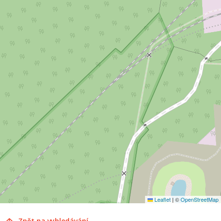
Leaflet
|
©
OpenStreetMap
Zpět na vyhledávání