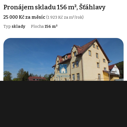
Pronájem skladu 156 m², Šťáhlavy
25 000 Kč za měsíc
(1 923 Kč za m²/rok)
Typ
sklady
Plocha
156 m²
Prodej nemovitosti pro ubytování 881
m², Strážný