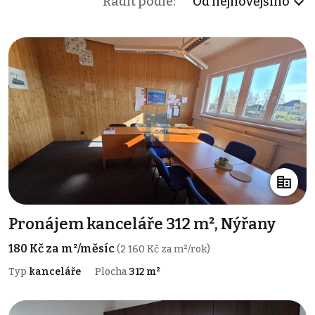
Řadit podle:
Od nejnovějšího
Pronájem kanceláře 312 m², Nýřany
180 Kč za m²/měsíc
(2 160 Kč za m²/rok)
Typ
kanceláře
Plocha
312 m²