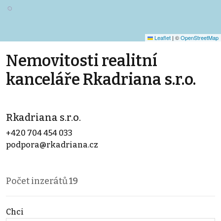
Leaflet
|
©
OpenStreetMap
Nemovitosti realitní
kanceláře Rkadriana s.r.o.
Rkadriana s.r.o.
+420 704 454 033
podpora@rkadriana.cz
Počet inzerátů
19
Chci