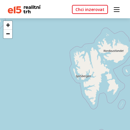
Chci inzerovat
+
−