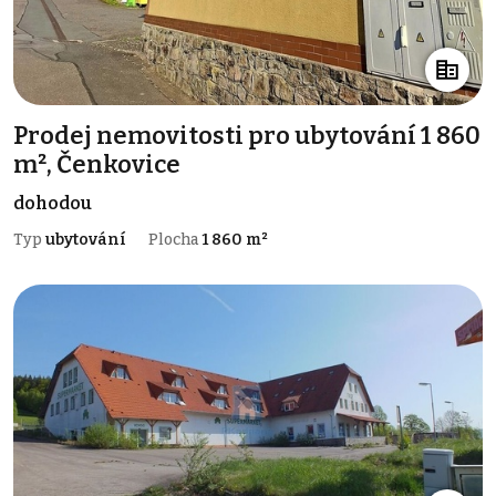
Prodej nemovitosti pro ubytování 1 860
m², Čenkovice
dohodou
Typ
ubytování
Plocha
1 860 m²