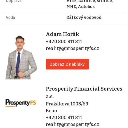
Doprava
Vlak, Dálnice, Silnice,
MHD, Autobus
Voda
Dálkový vodovod
Adam Horák
+420 800 811 811
reality@prosperityfs.cz
Zobraz 2 nabídky
Prosperity Financial Services
a.s.
Pražákova 1008/69
Brno
+420 800 811 811
reality@prosperityfs.cz