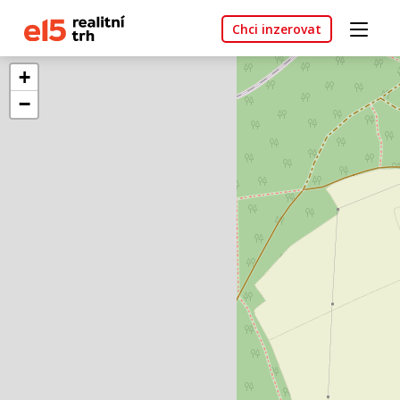
Chci inzerovat
+
−