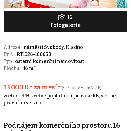
16
Fotogalerie
Adresa
náměstí Svobody, Kladno
Ev. č.
RT1326-100658
Typ
ostatní komerční nemovitosti
Plocha
16 m²
13 000 Kč za měsíc
(9 750 Kč za m²/rok)
včetně DPH, včetně poplatků, + provize RK, včetně
právního servisu
Podnájem komerčního prostoru 16