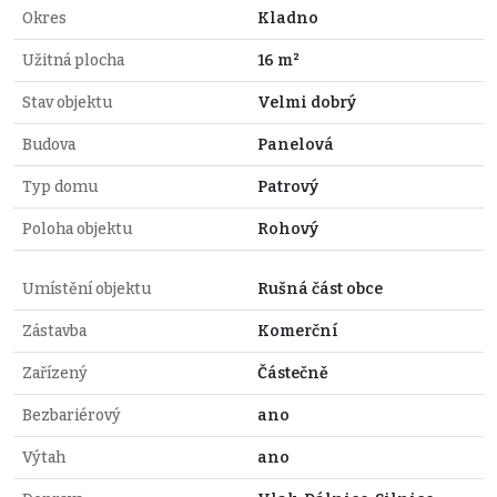
Okres
Kladno
Užitná plocha
16 m²
Stav objektu
Velmi dobrý
Budova
Panelová
Typ domu
Patrový
Poloha objektu
Rohový
Umístění objektu
Rušná část obce
Zástavba
Komerční
Zařízený
Částečně
Bezbariérový
ano
Výtah
ano