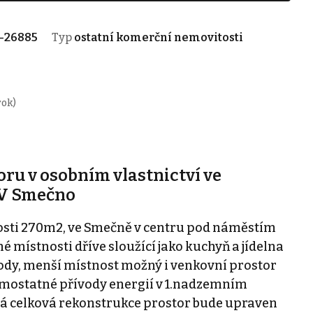
-26885
Typ
ostatní komerční nemovitosti
rok)
ru v osobním vlastnictví ve
OV Smečno
osti 270m2, ve Smečně v centru pod náměstím
né místnosti dříve sloužící jako kuchyň a jídelna
ody, menší místnost možný i venkovní prostor
 samostatné přívody energií v 1.nadzemním
á celková rekonstrukce prostor bude upraven