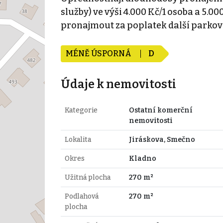
služby) ve výši 4.000 Kč/1 osoba a 5.0
pronajmout za poplatek další parko
MÉNĚ ÚSPORNÁ
D
Údaje k nemovitosti
Kategorie
Ostatní komerční
nemovitosti
Lokalita
Jiráskova, Smečno
Okres
Kladno
Užitná plocha
270 m²
Podlahová
270 m²
plocha