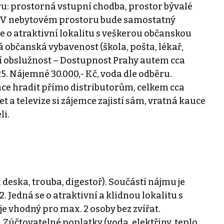
ru: prostorná vstupní chodba, prostor bývalé
. V nebytovém prostoru bude samostatný
e o atraktivní lokalitu s veškerou občanskou
 občanská vybavenost (škola, pošta, lékař,
í obslužnost – Dostupnost Prahy autem cca
2025. Nájemné 30.000,- Kč, voda dle odběru.
mce hradit přímo distributorům, celkem cca
et a televize si zájemce zajistí sám, vratná kauce
li.
deska, trouba, digestoř). Součástí nájmu je
. Jedná se o atraktivní a klidnou lokalitu s
e vhodný pro max. 2 osoby bez zvířat.
účtovatelné poplatky (voda, elektřiny, teplo,