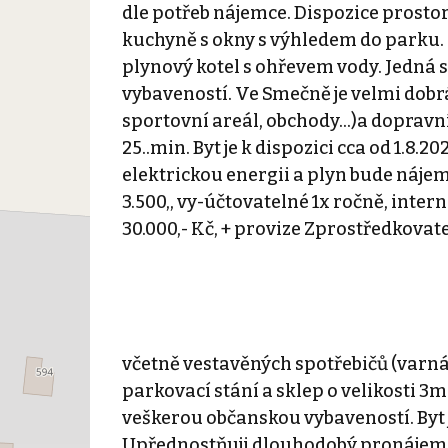
dle potřeb nájemce. Dispozice prosto
kuchyně s okny s výhledem do parku
plynový kotel s ohřevem vody. Jedná s
vybaveností. Ve Smečně je velmi dobrá
sportovní areál, obchody…)a dopravn
25..min. Byt je k dispozici cca od 1.8.
elektrickou energii a plyn bude náje
3.500,, vy-účtovatelné 1x ročně, intern
30.000,- Kč, + provize Zprostředkovate
včetně vestavěných spotřebičů (varná 
parkovací stání a sklep o velikosti 3m2
veškerou občanskou vybaveností. Byt j
Upřednostňuji dlouhodobý pronájem. Z