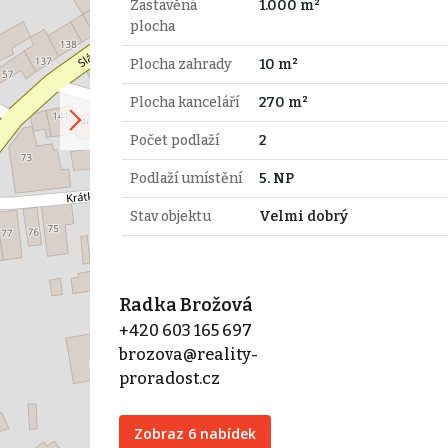
Zastavěná
1.000 m²
plocha
Plocha zahrady
10 m²
Plocha kanceláří
270 m²
Počet podlaží
2
Podlaží umístění
5. NP
Stav objektu
Velmi dobrý
Radka Brožová
+420 603 165 697
brozova@reality-
proradost.cz
Zobraz 6 nabídek