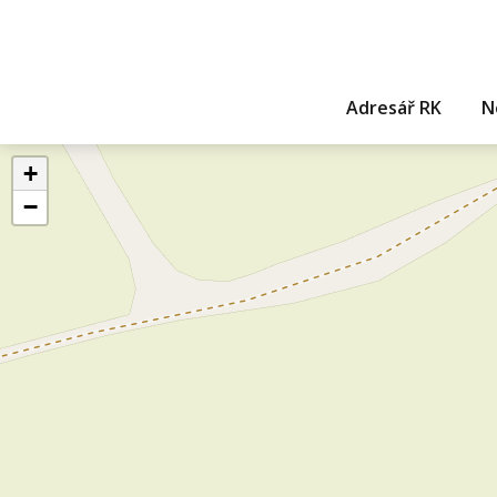
Adresář RK
N
+
−