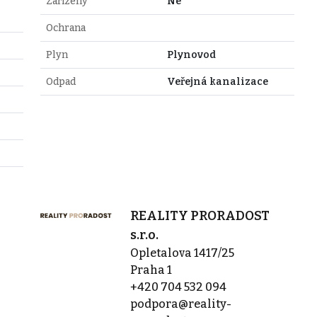
Zařízený
Ne
Ochrana
Plyn
Plynovod
Odpad
Veřejná kanalizace
REALITY PRORADOST
s.r.o.
Opletalova 1417/25
Praha 1
+420 704 532 094
podpora@reality-