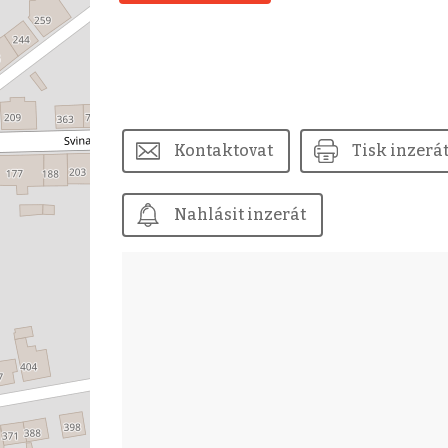
Kontaktovat
Tisk inzerá
Nahlásit inzerát