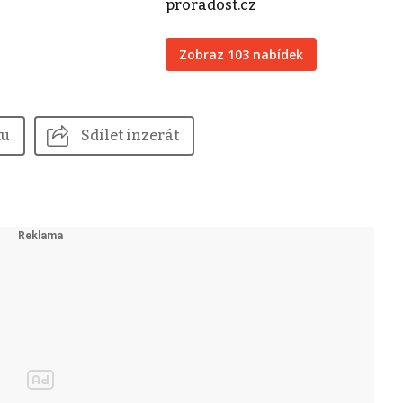
proradost.cz
Zobraz 103 nabídek
tu
Sdílet inzerát