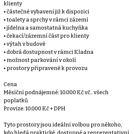
klienty
• částečné vybavení již k dispozici
• toalety a sprchy v rámci zázemí
• jídelna a samostatná kuchyňka
• čekací/zázemní část pro klienty
• výtah v budově
• dobrá dostupnost v rámci Kladna
• možnost parkování v okolí
• prostory připravené k provozu
Cena
Měsíční podnájemné: 10.000 Kč vč.. všech
poplatků
Provize: 10.000 Kč + DPH
Tyto prostory jsou ideální volbou pro někoho,
kdo hledá praktické, dostupné a reprezentativní