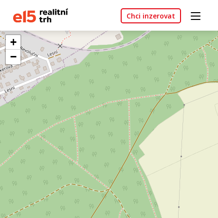
Chci inzerovat
+
−