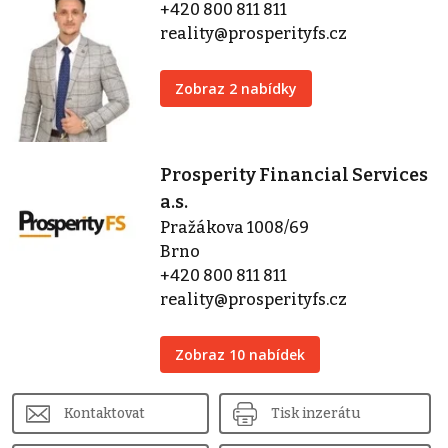
+420 800 811 811
reality@prosperityfs.cz
Zobraz 2 nabídky
Prosperity Financial Services
a.s.
Pražákova 1008/69
Brno
+420 800 811 811
reality@prosperityfs.cz
Zobraz 10 nabídek
Kontaktovat
Tisk inzerátu