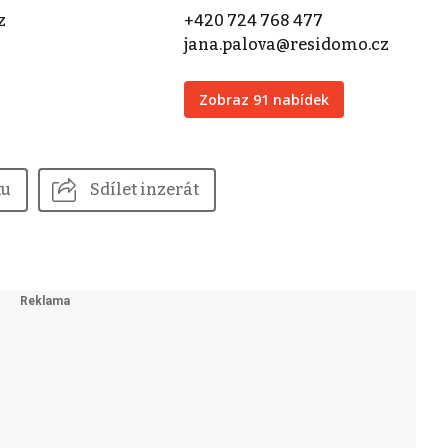
z
+420 724 768 477
jana.palova@residomo.cz
Zobraz 91 nabídek
tu
Sdílet inzerát