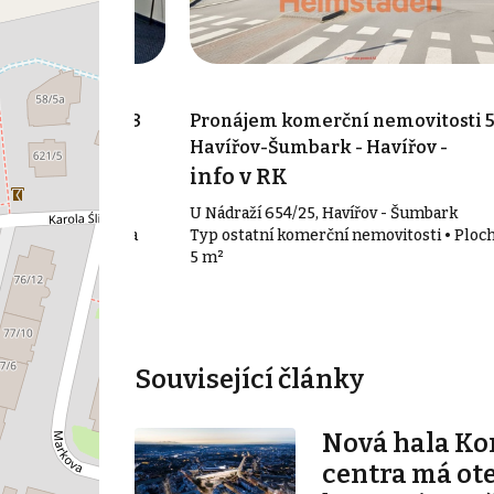
 nemovitosti 88
Pronájem komerční nemovitosti 5
Havířov-Šumbark - Havířov -
íc
Šumbark
info v RK
utyně
U Nádraží 654/25, Havířov - Šumbark
movitosti • Plocha
Typ ostatní komerční nemovitosti • Ploc
5 m²
Související články
Nová hala K
centra má ot