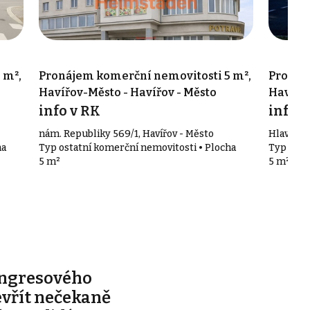
 m²,
Pronájem komerční nemovitosti 5 m²,
Pronáj
Havířov-Město - Havířov - Město
Havířov
info v RK
info v
nám. Republiky 569/1, Havířov - Město
Hlavní tř
ha
Typ ostatní komerční nemovitosti • Plocha
Typ osta
5 m²
5 m²
ongresového
evřít nečekaně