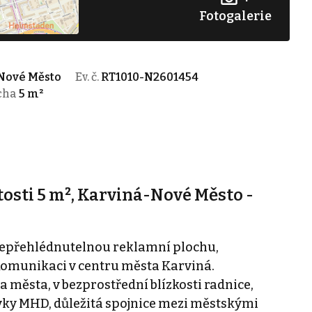
Fotogalerie
 Nové Město
Ev. č.
RT1010-N2601454
cha
5 m²
sti 5 m², Karviná-Nové Město -
epřehlédnutelnou reklamní plochu,
omunikaci v centru města Karviná.
a města, v bezprostřední blízkosti radnice,
vky MHD, důležitá spojnice mezi městskými