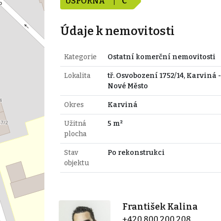
ÚSPORNÁ
C
Údaje k nemovitosti
Kategorie
Ostatní komerční nemovitosti
Lokalita
tř. Osvobození 1752/14, Karviná -
Nové Město
Okres
Karviná
Užitná
5 m²
plocha
Stav
Po rekonstrukci
objektu
František Kalina
+420 800 200 208