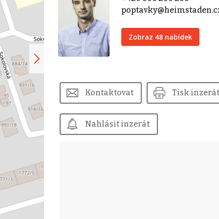
poptavky@heimstaden.c
Zobraz 48 nabídek
Kontaktovat
Tisk inzerá
Nahlásit inzerát