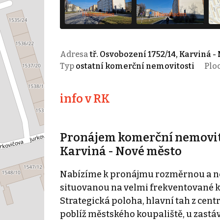
Adresa
tř. Osvobození 1752/14, Karviná -
Typ
ostatní komerční nemovitosti
Plo
info v RK
Pronájem komerční nemovito
Karviná - Nové město
Nabízíme k pronájmu rozměrnou a n
situovanou na velmi frekventované k
Strategická poloha, hlavní tah z centr
poblíž městského koupaliště, u zastá