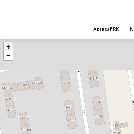
Adresář RK
N
+
−