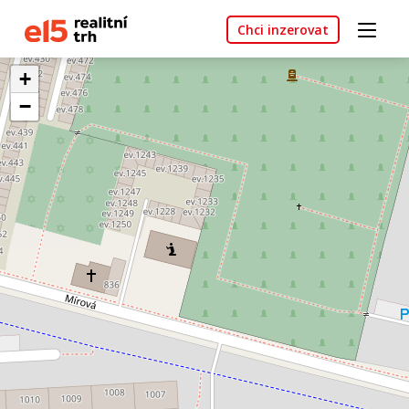
Chci inzerovat
+
−