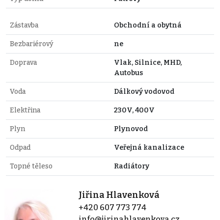
Zástavba
Obchodní a obytná
Bezbariérový
ne
Doprava
Vlak, Silnice, MHD,
Autobus
Voda
Dálkový vodovod
Elektřina
230V, 400V
Plyn
Plynovod
Odpad
Veřejná kanalizace
Topné těleso
Radiátory
Jiřina Hlavenková
+420 607 773 774
info@jirinahlavenkova.cz