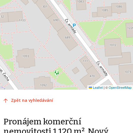
Leaflet
|
©
OpenStreetMap
Zpět na vyhledávání
Pronájem komerční
nemovitosti 1 120 m², Nový