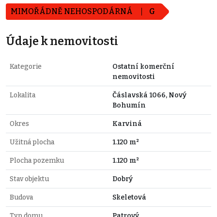
MIMOŘÁDNĚ NEHOSPODÁRNÁ
G
Údaje k nemovitosti
Kategorie
Ostatní komerční
nemovitosti
Lokalita
Čáslavská 1066, Nový
Bohumín
Okres
Karviná
Užitná plocha
1.120 m²
Plocha pozemku
1.120 m²
Stav objektu
Dobrý
Budova
Skeletová
Typ domu
Patrový