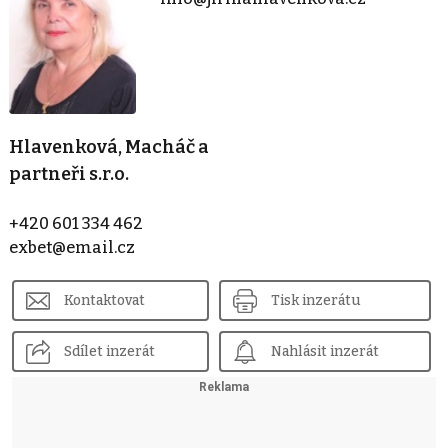
Hlavenková, Macháč a
partneři s.r.o.
+420 601 334 462
exbet@email.cz
Kontaktovat
Tisk inzerátu
Sdílet inzerát
Nahlásit inzerát