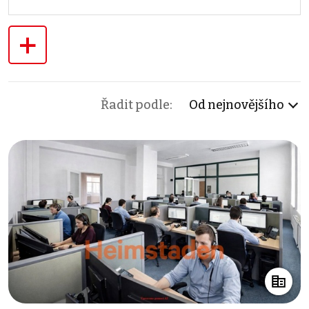
+
Řadit podle:
Od nejnovějšího