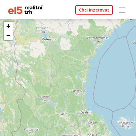
Chci inzerovat
+
−