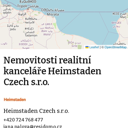
Leaflet
|
©
OpenStreetMap
Nemovitosti realitní
kanceláře Heimstaden
Czech s.r.o.
Heimstaden Czech s.r.o.
+420 724 768 477
jana.palova@residomo.cz