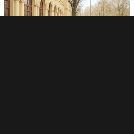
Pronájem kanceláře 68 m², Havířov-
Město - Havířov - Město
info v RK
Typ
kanceláře
Plocha
68 m²