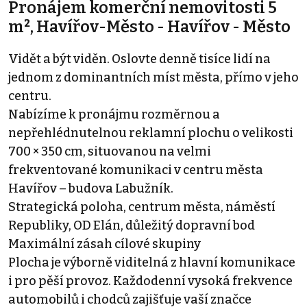
Pronájem komerční nemovitosti 5
m², Havířov-Město - Havířov - Město
Vidět a být viděn. Oslovte denně tisíce lidí na
jednom z dominantních míst města, přímo v jeho
centru.
Nabízíme k pronájmu rozměrnou a
nepřehlédnutelnou reklamní plochu o velikosti
700 × 350 cm, situovanou na velmi
frekventované komunikaci v centru města
Havířov – budova Labužník.
Strategická poloha, centrum města, náměstí
Republiky, OD Elán, důležitý dopravní bod
Maximální zásah cílové skupiny
Plocha je výborně viditelná z hlavní komunikace
i pro pěší provoz. Každodenní vysoká frekvence
automobilů i chodců zajišťuje vaší značce