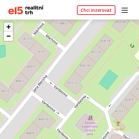
Chci inzerovat
+
−