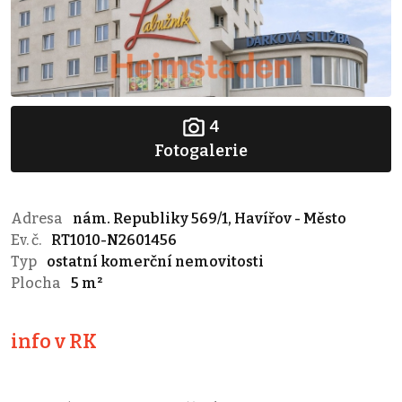
4
Fotogalerie
Adresa
nám. Republiky 569/1, Havířov - Město
Ev. č.
RT1010-N2601456
Typ
ostatní komerční nemovitosti
Plocha
5 m²
info v RK