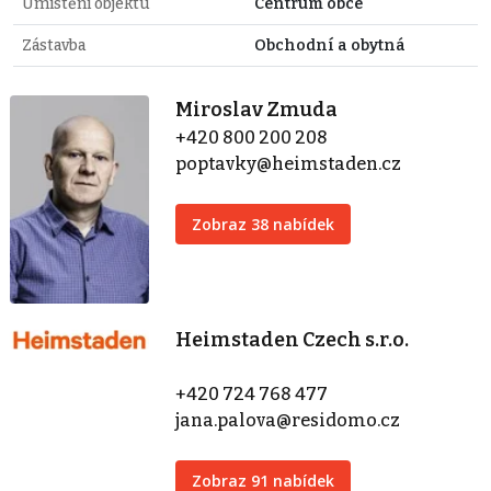
Umístění objektu
Centrum obce
Zástavba
Obchodní a obytná
Miroslav Zmuda
+420 800 200 208
poptavky@heimstaden.cz
Zobraz 38 nabídek
Heimstaden Czech s.r.o.
+420 724 768 477
jana.palova@residomo.cz
Zobraz 91 nabídek