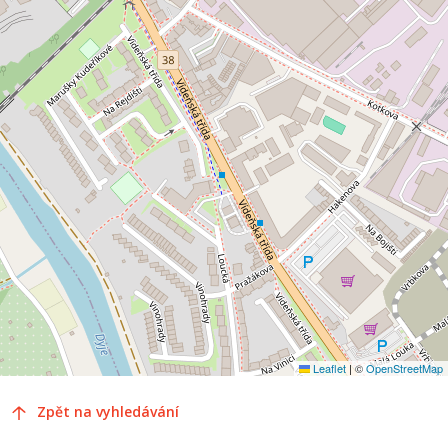
Leaflet
|
©
OpenStreetMap
Zpět na vyhledávání