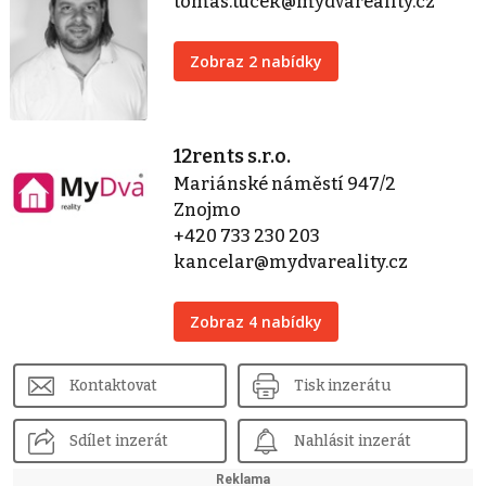
tomas.tucek@mydvareality.cz
Zobraz 2 nabídky
12rents s.r.o.
Mariánské náměstí 947/2
Znojmo
+420 733 230 203
kancelar@mydvareality.cz
Zobraz 4 nabídky
Kontaktovat
Tisk inzerátu
Sdílet inzerát
Nahlásit inzerát