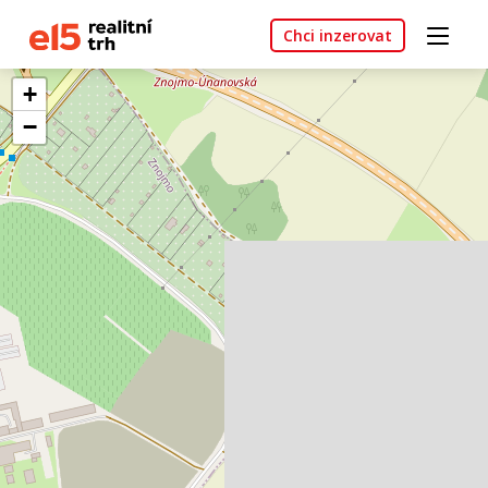
Chci inzerovat
+
−