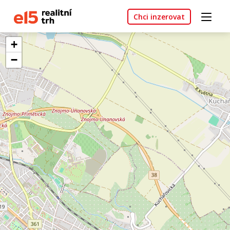
Chci inzerovat
+
−