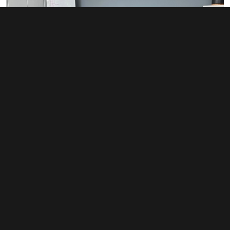
Pronájem kanceláře 20 m², Znojmo
10 000 Kč za měsíc
(6 000 Kč za m²/rok)
Typ
kanceláře
Plocha
20 m²
Obchodní podmínky
Pravidla inzerce