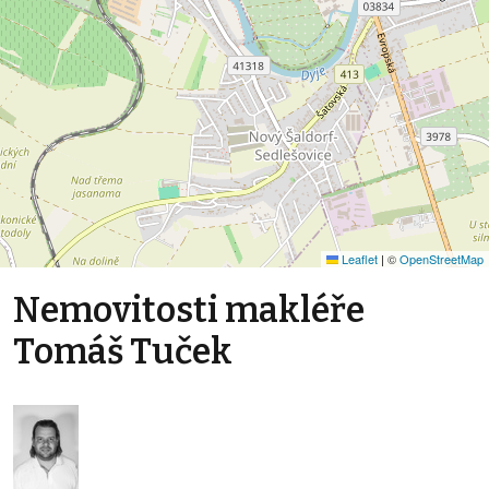
Leaflet
|
©
OpenStreetMap
Nemovitosti makléře
Tomáš Tuček