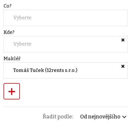
Co?
Vyberte
Kde?
Vyberte
Makléř
Tomáš Tuček (12rents s.r.o.)
+
Řadit podle:
Od nejnovějšího