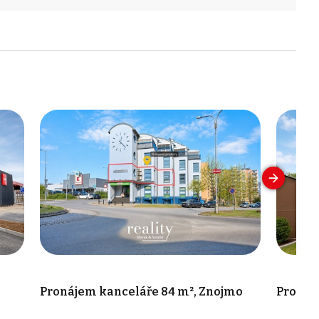
Pronájem kanceláře 84 m², Znojmo
Pronáj