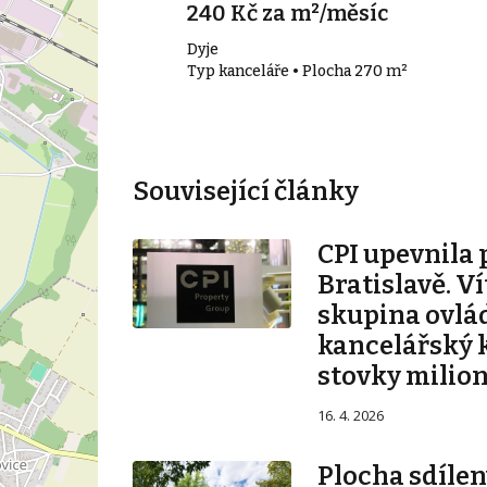
íc
240 Kč za m²/měsíc
Dyje
65 m²
Typ kanceláře • Plocha 270 m²
Související články
CPI upevnila 
Bratislavě. V
skupina ovlá
kancelářský 
stovky milio
16. 4. 2026
Plocha sdílen