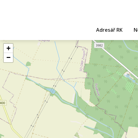
Adresář RK
N
+
−