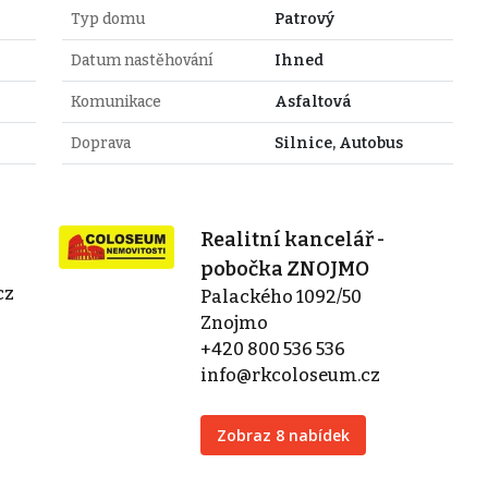
Typ domu
Patrový
Datum nastěhování
Ihned
Komunikace
Asfaltová
Doprava
Silnice, Autobus
Realitní kancelář -
pobočka ZNOJMO
cz
Palackého 1092/50
Znojmo
+420 800 536 536
info@rkcoloseum.cz
Zobraz 8 nabídek