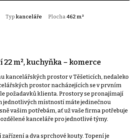
Typ
kanceláře
Plocha
462 m²
í 22 m², kuchyňka – komerce
 kancelářských prostor v Těšeticích, nedaleko
celářských prostor nacházejících se v prvním
dle požadavků klienta. Prostory se pronajímají
m jednotlivých místností máte jedinečnou
esně vašim potřebám, ať už vaše firma potřebuje
ozdělené kanceláře pro jednotlivé týmy.
 zařízení a dva sprchové kouty. Topení je