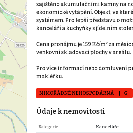
zajištěno akumulačními kamny na nočn
ekonomické vytápění. Objekt, ve kter
systémem. Pro lepší představu o mo
kanceláří a kuchyňky s jídelním stole
Cena pronájmu je 159 Kč/m² za měsíc s
venkovní skladovací plochy v areálu.
Pro více informací nebo domluvení pr
makléřku.
MIMOŘÁDNĚ NEHOSPODÁRNÁ
G
Údaje k nemovitosti
Kategorie
Kanceláře