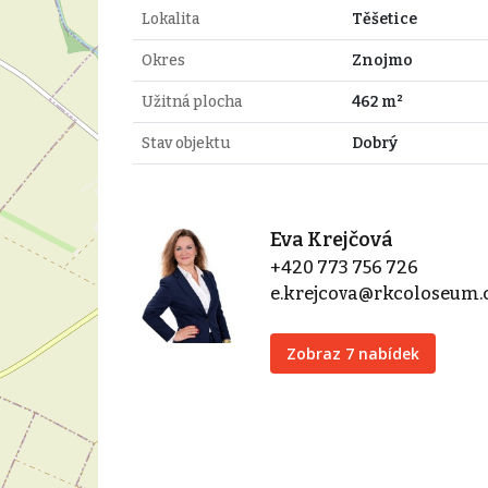
Lokalita
Těšetice
Okres
Znojmo
Užitná plocha
462 m²
Stav objektu
Dobrý
Eva Krejčová
+420 773 756 726
e.krejcova@rkcoloseum.
Zobraz 7 nabídek