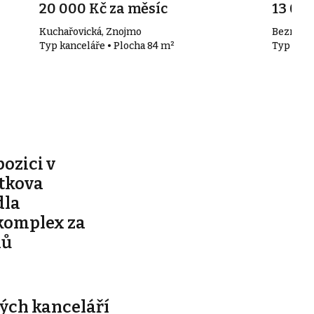
20 000 Kč za měsíc
13 000
Kuchařovická, Znojmo
Bezručov
Typ kanceláře • Plocha 84 m²
Typ kanc
pozici v
ítkova
dla
komplex za
nů
ých kanceláří