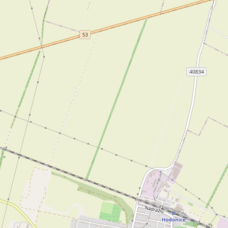
jem kanceláře 65 m², Znojmo
Pronájem kanceláře