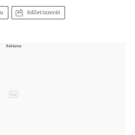
tu
Sdílet inzerát