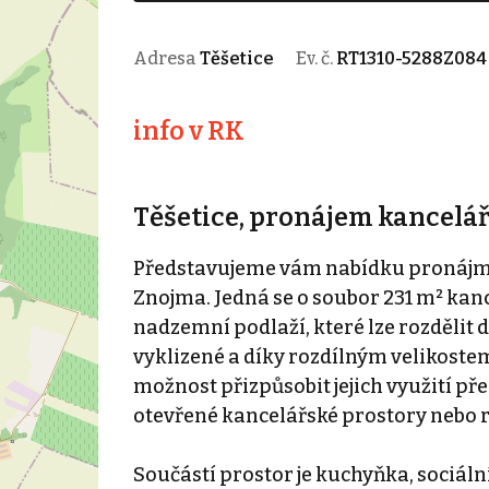
Adresa
Těšetice
Ev. č.
RT1310-5288Z084
info v RK
Těšetice, pronájem kancelář
Představujeme vám nabídku pronájmu
Znojma. Jedná se o soubor 231 m² kan
nadzemní podlaží, které lze rozdělit 
vyklizené a díky rozdílným velikoste
možnost přizpůsobit jejich využití př
otevřené kancelářské prostory nebo r
Součástí prostor je kuchyňka, sociální