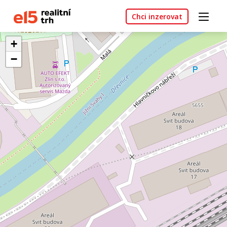
Chci inzerovat
+
−