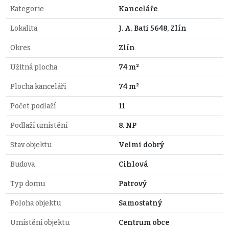
Kategorie
Kanceláře
Lokalita
J. A. Bati 5648, Zlín
Okres
Zlín
Užitná plocha
74 m²
Plocha kanceláří
74 m²
Počet podlaží
11
Podlaží umístění
8. NP
Stav objektu
Velmi dobrý
Budova
Cihlová
Typ domu
Patrový
Poloha objektu
Samostatný
Umístění objektu
Centrum obce