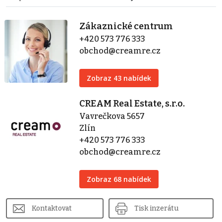
Zákaznické centrum
+420 573 776 333
obchod@creamre.cz
Zobraz 43 nabídek
CREAM Real Estate, s.r.o.
Vavrečkova 5657
Zlín
+420 573 776 333
obchod@creamre.cz
Zobraz 68 nabídek
Kontaktovat
Tisk inzerátu