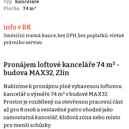
Typ
kanceláře
Plocha
74 m²
info v RK
3měsíční vratná kauce, bez DPH, bez poplatků, včetně
právního servisu
Pronájem loftové kanceláře 74 m² -
budova MAX32, Zlín
Nabízíme k pronájmu plně vybavenou loftovou
kancelář o výměře 74 m² v budově MAX32.
Prostor je rozdělený na otevřenou pracovní část
až pro 8 osob a vestavěné patro vhodné jako
samostatná kancelář, klidová zóna nebo místo
pro menší schůzky.