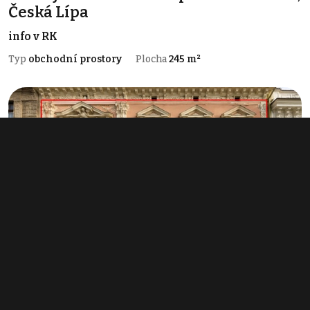
Česká Lípa
info v RK
Typ
obchodní prostory
Plocha
245 m²
Pronájem obchodního prostoru 282 m²,
Přerov I-Město