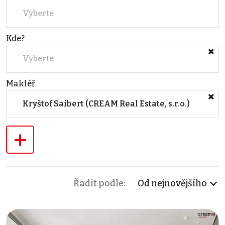
Vyberte
Kde?
Vyberte
Makléř
Kryštof Saibert (CREAM Real Estate, s.r.o.)
+
Řadit podle:
Od nejnovějšího