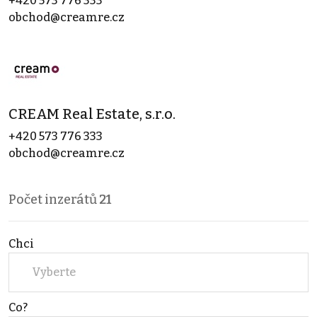
+420 573 776 333
obchod@creamre.cz
CREAM Real Estate, s.r.o.
+420 573 776 333
obchod@creamre.cz
Počet inzerátů
21
Chci
Vyberte
Co?