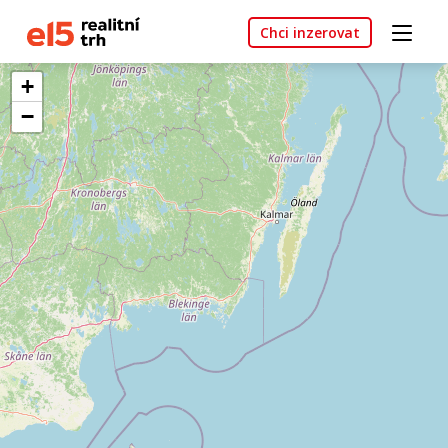
Chci inzerovat
+
−