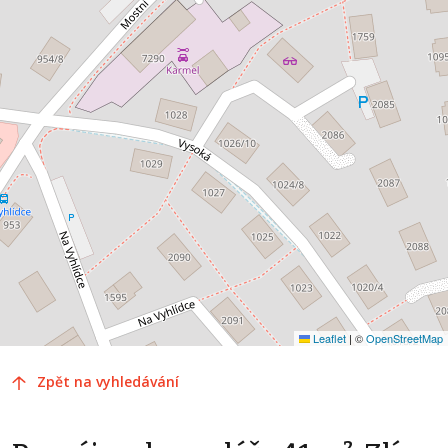
Leaflet
|
©
OpenStreetMap
Zpět na vyhledávání