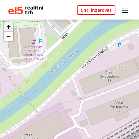
Chci inzerovat
+
−