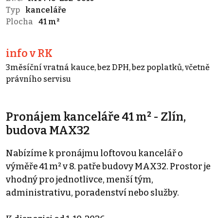
Typ
kanceláře
Plocha
41 m²
info v RK
3měsíční vratná kauce, bez DPH, bez poplatků, včetně
právního servisu
Pronájem kanceláře 41 m² - Zlín,
budova MAX32
Nabízíme k pronájmu loftovou kancelář o
výměře 41 m² v 8. patře budovy MAX32. Prostor je
vhodný pro jednotlivce, menší tým,
administrativu, poradenství nebo služby.