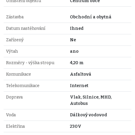
Umístění objektu
Centrum obce
Zástavba
Obchodní a obytná
Datum nastěhování
Ihned
Zařízený
Ne
Výtah
ano
Rozměry - výška stropu
4,20 m
Komunikace
Asfaltová
Telekomunikace
Internet
Doprava
Vlak, Silnice, MHD,
Autobus
Voda
Dálkový vodovod
Elektřina
230V