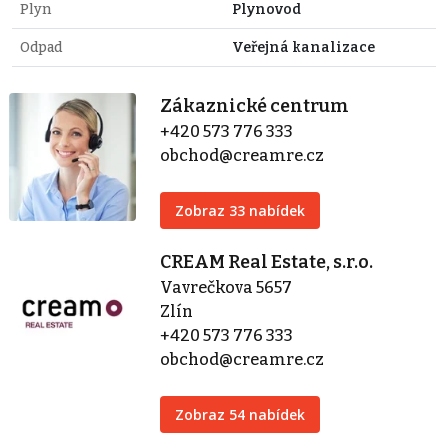
Plyn
Plynovod
Odpad
Veřejná kanalizace
Zákaznické centrum
+420 573 776 333
obchod@creamre.cz
Zobraz 33 nabídek
CREAM Real Estate, s.r.o.
Vavrečkova 5657
Zlín
+420 573 776 333
obchod@creamre.cz
Zobraz 54 nabídek