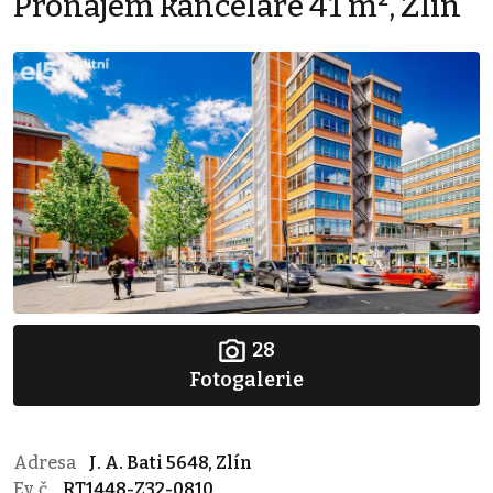
Pronájem kanceláře 41 m², Zlín
28
Fotogalerie
Adresa
J. A. Bati 5648, Zlín
Ev. č.
RT1448-Z32-0810