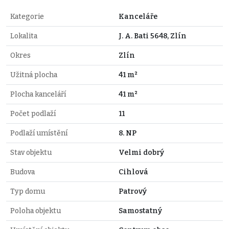
Kategorie
Kanceláře
Lokalita
J. A. Bati 5648, Zlín
Okres
Zlín
Užitná plocha
41 m²
Plocha kanceláří
41 m²
Počet podlaží
11
Podlaží umístění
8. NP
Stav objektu
Velmi dobrý
Budova
Cihlová
Typ domu
Patrový
Poloha objektu
Samostatný