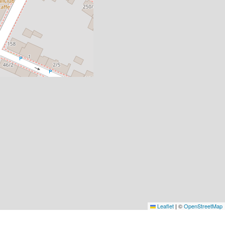
Leaflet
|
©
OpenStreetMap