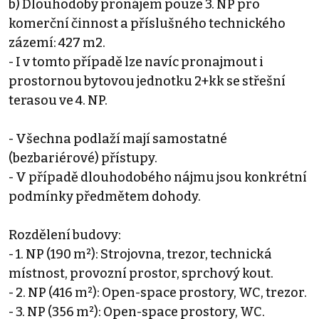
b) Dlouhodobý pronájem pouze 3. NP pro
komerční činnost a příslušného technického
zázemí: 427 m2.
- I v tomto případě lze navíc pronajmout i
prostornou bytovou jednotku 2+kk se střešní
terasou ve 4. NP.
- Všechna podlaží mají samostatné
(bezbariérové) přístupy.
- V případě dlouhodobého nájmu jsou konkrétní
podmínky předmětem dohody.
Rozdělení budovy:
- 1. NP (190 m²): Strojovna, trezor, technická
místnost, provozní prostor, sprchový kout.
- 2. NP (416 m²): Open-space prostory, WC, trezor.
- 3. NP (356 m²): Open-space prostory, WC.