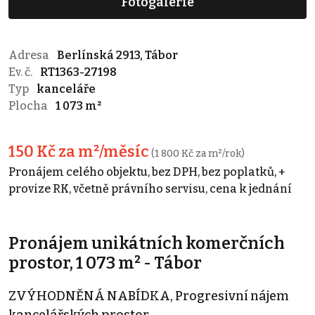
Fotogalerie
Adresa
Berlínská 2913, Tábor
Ev. č.
RT1363-27198
Typ
kanceláře
Plocha
1 073 m²
150 Kč za m²/měsíc
(1 800 Kč za m²/rok)
Pronájem celého objektu, bez DPH, bez poplatků, +
provize RK, včetně právního servisu, cena k jednání
Pronájem unikátních komerčních
prostor, 1 073 m² - Tábor
ZVÝHODNĚNÁ NABÍDKA, Progresivní nájem
kancelářských prostor