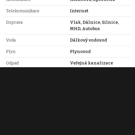
Telekomunikace
Internet
Doprava
Vlak, Dálnice, Silnice,
MHD, Autobus
Voda
Dálkový vodovod
Plyn
Plynovod
Odpad
Veřejná kanalizace
Topné těleso
Radiátory
Jiří Novák
+420 607 789 039
j.novak@kwcz.cz
Zobraz 8 nabídek