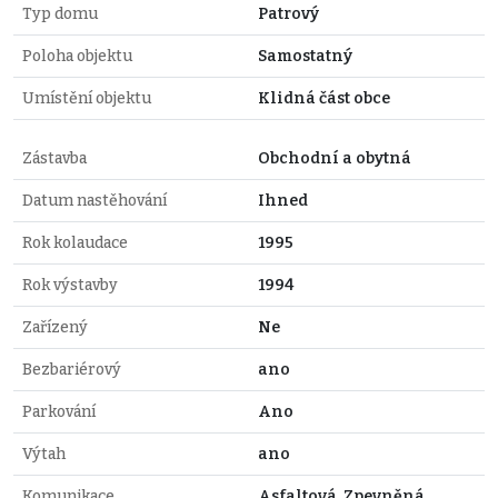
Typ domu
Patrový
Poloha objektu
Samostatný
Umístění objektu
Klidná část obce
Zástavba
Obchodní a obytná
Datum nastěhování
Ihned
Rok kolaudace
1995
Rok výstavby
1994
Zařízený
Ne
Bezbariérový
ano
Parkování
Ano
Výtah
ano
Komunikace
Asfaltová, Zpevněná