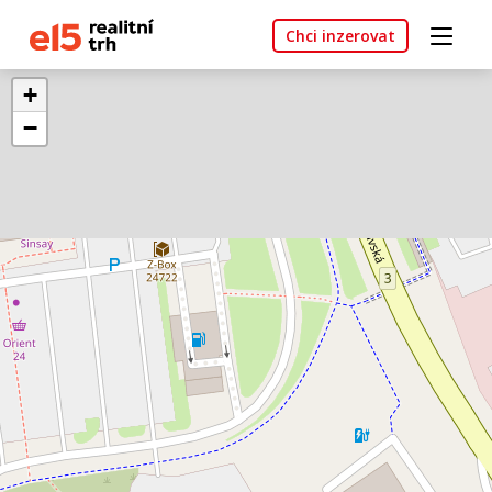
Chci inzerovat
+
−