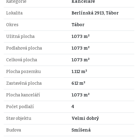
Kategorie
Kanceláře
Lokalita
Berlínská 2913, Tábor
Okres
Tábor
Užitná plocha
1.073 m²
Podlahová plocha
1.073 m²
Celková plocha
1.073 m²
Plocha pozemku
1.112 m²
Zastavěná plocha
612 m²
Plocha kanceláří
1.073 m²
Počet podlaží
4
Stav objektu
Velmi dobrý
Budova
Smíšená