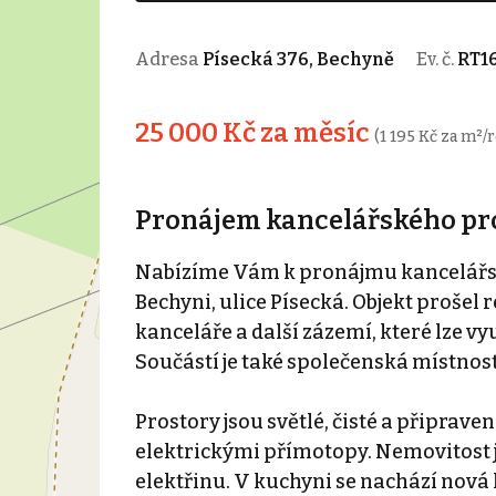
Adresa
Písecká 376, Bechyně
Ev. č.
RT1
25 000 Kč za měsíc
(1 195 Kč za m²/
Pronájem kancelářského pros
Nabízíme Vám k pronájmu kancelářské
Bechyni, ulice Písecká. Objekt prošel
kanceláře a další zázemí, které lze v
Součástí je také společenská místno
Prostory jsou světlé, čisté a připrav
elektrickými přímotopy. Nemovitost j
elektřinu. V kuchyni se nachází nová