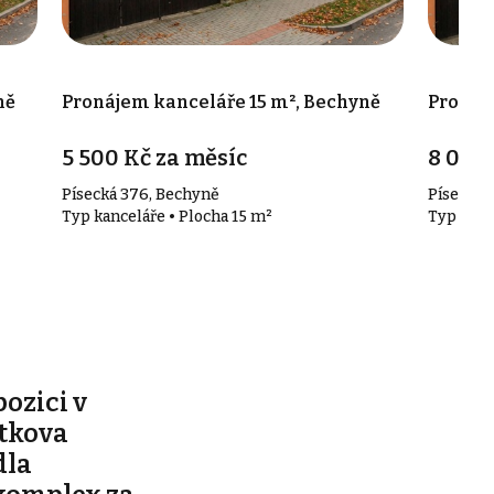
ně
Pronájem kanceláře 15 m², Bechyně
Pronáj
5 500 Kč za měsíc
8 000 
Písecká 376, Bechyně
Písecká 
Typ kanceláře • Plocha 15 m²
Typ kanc
pozici v
ítkova
dla