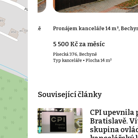
 48 m², Bechyně
Pronájem kanceláře 14 m², Bechy
íc
5 500 Kč za měsíc
Písecká 376, Bechyně
48 m²
Typ kanceláře • Plocha 14 m²
Související články
CPI upevnila 
Bratislavě. V
skupina ovlá