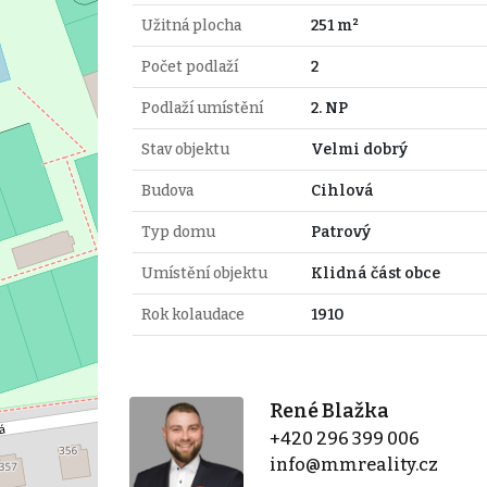
Užitná plocha
251 m²
Počet podlaží
2
Podlaží umístění
2. NP
Stav objektu
Velmi dobrý
Budova
Cihlová
Typ domu
Patrový
Umístění objektu
Klidná část obce
Rok kolaudace
1910
René Blažka
+420 296 399 006
info@mmreality.cz