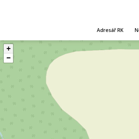
Adresář RK
N
+
−