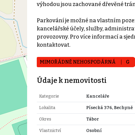
výhodou jsou zachované dřevěné trámy
Parkování je možné na vlastním poze
kancelářské účely, služby, administrat
provozovny. Pro více informací a sje
kontaktovat.
MIMOŘÁDNĚ NEHOSPODÁRNÁ
G
Údaje k nemovitosti
Kategorie
Kanceláře
Lokalita
Písecká 376, Bechyně
Okres
Tábor
Vlastnictví
Osobní