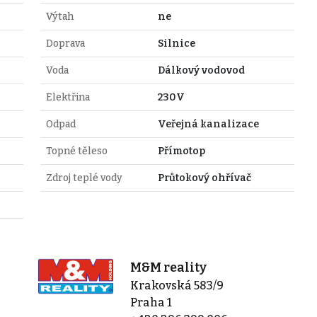
Výtah
ne
Doprava
Silnice
Voda
Dálkový vodovod
Elektřina
230V
Odpad
Veřejná kanalizace
Topné těleso
Přímotop
Zdroj teplé vody
Průtokový ohřívač
M&M reality
Krakovská 583/9
Praha 1