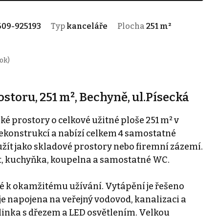
609-925193
Typ
kanceláře
Plocha
251 m²
rok)
toru, 251 m², Bechyně, ul.Písecká
 prostory o celkové užitné ploše 251 m² v
 rekonstrukcí a nabízí celkem 4 samostatné
yužít jako skladové prostory nebo firemní zázemí.
st, kuchyňka, koupelna a samostatné WC.
ené k okamžitému užívání. Vytápění je řešeno
e napojena na veřejný vodovod, kanalizaci a
 linka s dřezem a LED osvětlením. Velkou