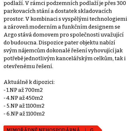
podlaží. V rámci podzemních podlaží je přes 300
parkovacích stání a dostatek skladovacích
prostor. V kombinaci s vyspělými technologiemi
a zároveň moderním a funkčním designem se
Argo stává domovem pro společnosti uvažující
do budoucna. Dispozice pater objektu nabízí
svým nájemcům dokonalé řešení vyhovující jak
potřebě jednotlivým kancelářským celkům, tak i
otevřenému řešení.
Aktuálně k dipozici:
- 1.NP až 700m2
- 4.NP až 450m2
- 5.NP až 1100m2
- 6.NP až 1100m2
MIMOŘÁDNĚ NEHOSPODÁRNÁ
G