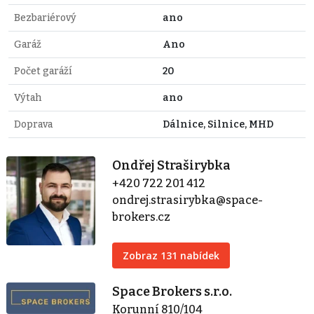
Bezbariérový
ano
Garáž
Ano
Počet garáží
20
Výtah
ano
Doprava
Dálnice, Silnice, MHD
Ondřej Straširybka
+420 722 201 412
ondrej.strasirybka@space-
brokers.cz
Zobraz 131 nabídek
Space Brokers s.r.o.
Korunní 810/104