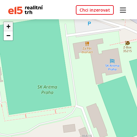
Chci inzerovat
+
−