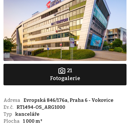
21
Fotogalerie
Adresa
Evropská 846/176a, Praha 6 - Vokovice
Ev. č.
RT1494-OS_ARG1000
Typ
kanceláře
Plocha
1 000 m²