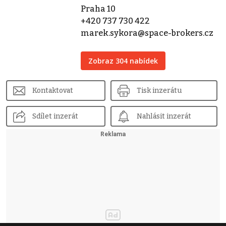
Praha 10
+420 737 730 422
marek.sykora@space-brokers.cz
Zobraz 304 nabídek
Kontaktovat
Tisk inzerátu
Sdílet inzerát
Nahlásit inzerát