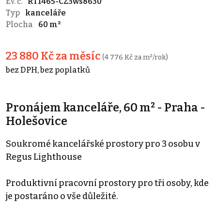
Ev. č.
RT1465-CZ3ws8630
Typ
kanceláře
Plocha
60 m²
23 880 Kč za měsíc
(4 776 Kč za m²/rok)
bez DPH, bez poplatků
Pronájem kanceláře, 60 m² - Praha -
Holešovice
Soukromé kancelářské prostory pro 3 osobu v
Regus Lighthouse
Produktivní pracovní prostory pro tři osoby, kde
je postaráno o vše důležité.