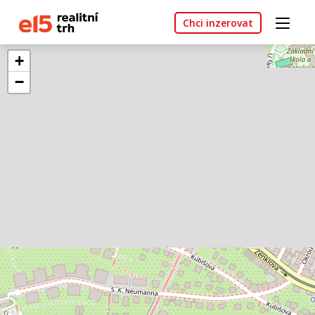
Chci inzerovat
+
−