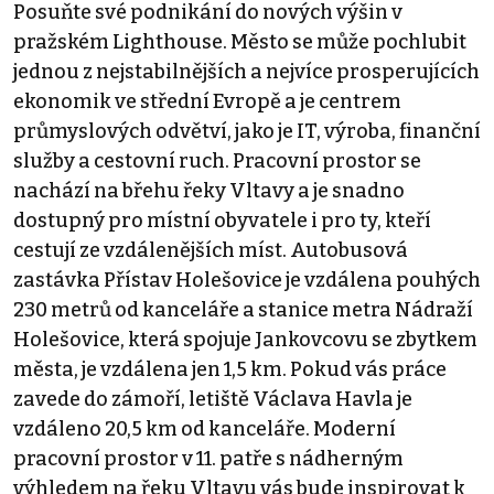
Posuňte své podnikání do nových výšin v
pražském Lighthouse. Město se může pochlubit
jednou z nejstabilnějších a nejvíce prosperujících
ekonomik ve střední Evropě a je centrem
průmyslových odvětví, jako je IT, výroba, finanční
služby a cestovní ruch. Pracovní prostor se
nachází na břehu řeky Vltavy a je snadno
dostupný pro místní obyvatele i pro ty, kteří
cestují ze vzdálenějších míst. Autobusová
zastávka Přístav Holešovice je vzdálena pouhých
230 metrů od kanceláře a stanice metra Nádraží
Holešovice, která spojuje Jankovcovu se zbytkem
města, je vzdálena jen 1,5 km. Pokud vás práce
zavede do zámoří, letiště Václava Havla je
vzdáleno 20,5 km od kanceláře. Moderní
pracovní prostor v 11. patře s nádherným
výhledem na řeku Vltavu vás bude inspirovat k