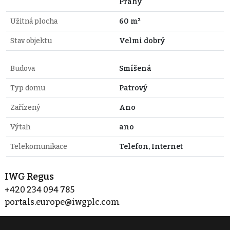
Prahy
Užitná plocha
60 m²
Stav objektu
Velmi dobrý
Budova
Smíšená
Typ domu
Patrový
Zařízený
Ano
Výtah
ano
Telekomunikace
Telefon, Internet
IWG Regus
+420 234 094 785
portals.europe@iwgplc.com