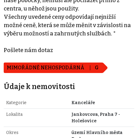
naše pobočky, nemusí ale pocházet přímo z
centra, u něhož jsou použity.
Všechny uvedené ceny odpovídají nejnižší
možné ceně, která se může měnit v závislosti na
výběru možností a zahrnutých službách. *
Pošlete nám dotaz
MIMOŘÁDNĚ NEHOSPODÁRNÁ
G
Údaje k nemovitosti
Kategorie
Kanceláře
Lokalita
Jankovcova, Praha 7 -
Holešovice
Okres
území Hlavního města