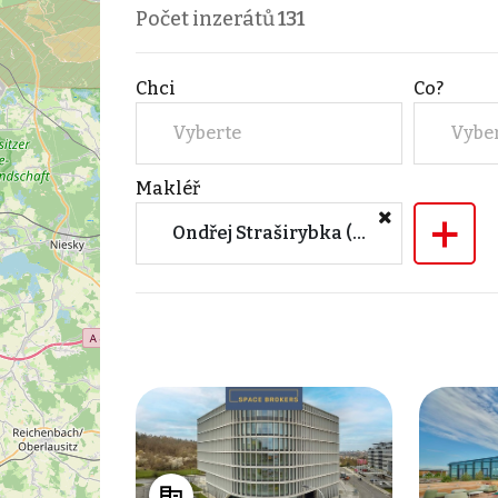
Počet inzerátů
131
Chci
Co?
Vyberte
Vybe
Makléř
+
Ondřej Straširybka (Space Brokers s.r.o.)