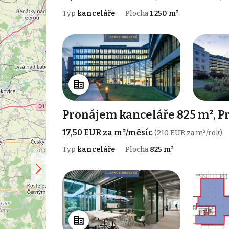
Typ
kanceláře
Plocha
1 250 m²
Pronájem kanceláře 825 m², P
17,50 EUR za m²/měsíc
(210 EUR za m²/rok)
Typ
kanceláře
Plocha
825 m²