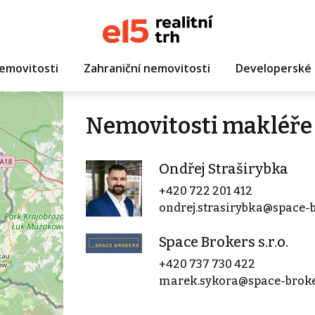
emovitosti
Zahraniční nemovitosti
Developerské 
Nemovitosti makléře 
Ondřej Straširybka
+420 722 201 412
ondrej.strasirybka@space-b
Space Brokers s.r.o.
+420 737 730 422
marek.sykora@space-broke