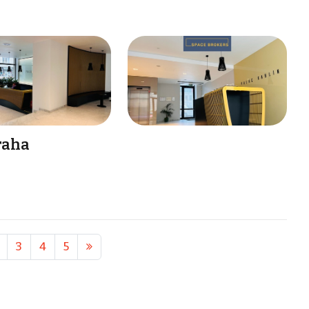
raha
3
4
5