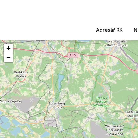
Adresář RK
N
+
−