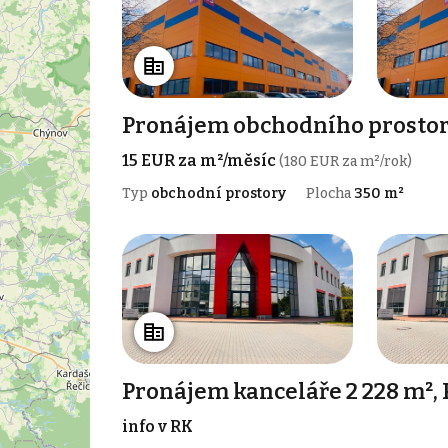
Pronájem obchodního prostoru
15 EUR za m²/měsíc
(180 EUR za m²/rok)
Typ
obchodní prostory
Plocha
350 m²
Pronájem kanceláře 2 228 m²,
info v RK