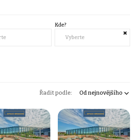
Kde?
rte
Vyberte
Řadit podle:
Od nejnovějšího