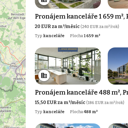
Pronájem kanceláře 1 659 m²,
20 EUR za m²/měsíc
(240 EUR za m²/rok)
Typ
kanceláře
Plocha
1 659 m²
Pronájem kanceláře 488 m², P
15,50 EUR za m²/měsíc
(186 EUR za m²/rok)
Typ
kanceláře
Plocha
488 m²