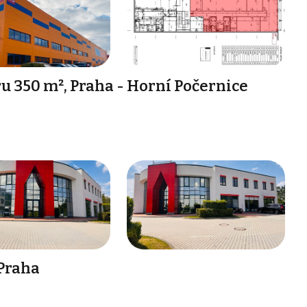
 350 m², Praha - Horní Počernice
 Praha