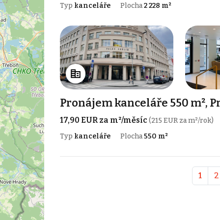
Typ
kanceláře
Plocha
2 228 m²
Pronájem kanceláře 550 m², P
17,90 EUR za m²/měsíc
(215 EUR za m²/rok)
Typ
kanceláře
Plocha
550 m²
1
2