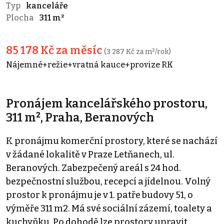
Typ
kanceláře
Plocha
311 m²
85 178 Kč za měsíc
(3 287 Kč za m²/rok)
Nájemné+režie+vratná kauce+provize RK
Pronájem kancelářského prostoru,
311 m², Praha, Beranových
K pronájmu komerční prostory, které se nachází
v žádané lokalitě v Praze Letňanech, ul.
Beranových. Zabezpečený areál s 24 hod.
bezpečnostní službou, recepcí a jídelnou. Volný
prostor k pronájmu je v 1. patře budovy 51, o
výměře 311 m2. Má své sociální zázemí, toalety a
kuchyňku. Po dohodě lze prostory upravit.