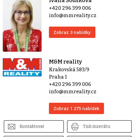
Ivana Soušková
+420 296 399 006
info@mmreality.cz
Zobraz 3 nabídky
M&M reality
Krakovská 583/9
Praha 1
+420 296 399 006
info@mmreality.cz
Zobraz 1 275 nabídek
Kontaktovat
Tisk inzerátu