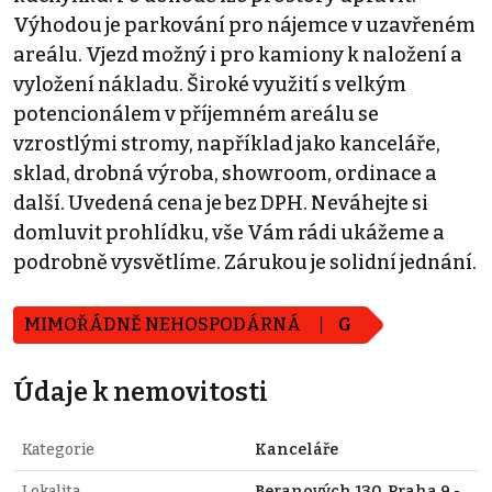
Výhodou je parkování pro nájemce v uzavřeném
areálu. Vjezd možný i pro kamiony k naložení a
vyložení nákladu. Široké využití s velkým
potencionálem v příjemném areálu se
vzrostlými stromy, například jako kanceláře,
sklad, drobná výroba, showroom, ordinace a
další. Uvedená cena je bez DPH. Neváhejte si
domluvit prohlídku, vše Vám rádi ukážeme a
podrobně vysvětlíme. Zárukou je solidní jednání.
MIMOŘÁDNĚ NEHOSPODÁRNÁ
G
Údaje k nemovitosti
Kategorie
Kanceláře
Lokalita
Beranových 130, Praha 9 -