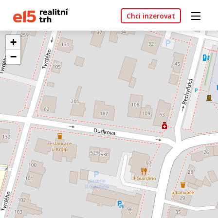
Chci inzerovat
+
−