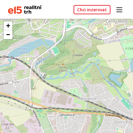
Chci inzerovat
+
−