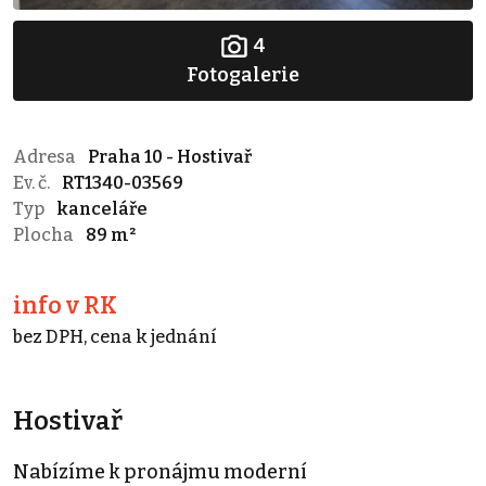
4
Fotogalerie
Adresa
Praha 10 - Hostivař
Ev. č.
RT1340-03569
Typ
kanceláře
Plocha
89 m²
info v RK
bez DPH, cena k jednání
Hostivař
Nabízíme k pronájmu moderní