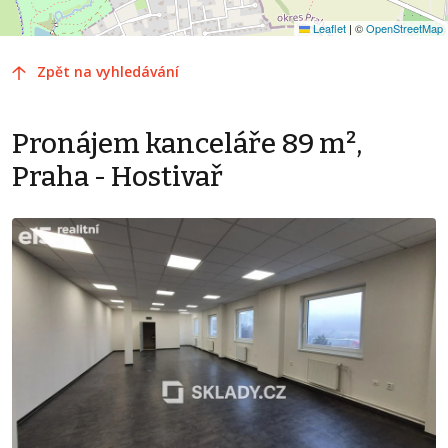
Leaflet
|
©
OpenStreetMap
Zpět na vyhledávání
Pronájem kanceláře 89 m²,
Praha - Hostivař