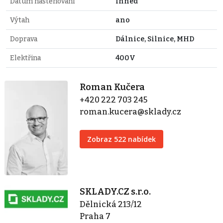
Datum nastěhování
Ihned
Výtah
ano
Doprava
Dálnice, Silnice, MHD
Elektřina
400V
Roman Kučera
+420 222 703 245
roman.kucera@sklady.cz
Zobraz 522 nabídek
SKLADY.CZ s.r.o.
Dělnická 213/12
Praha 7