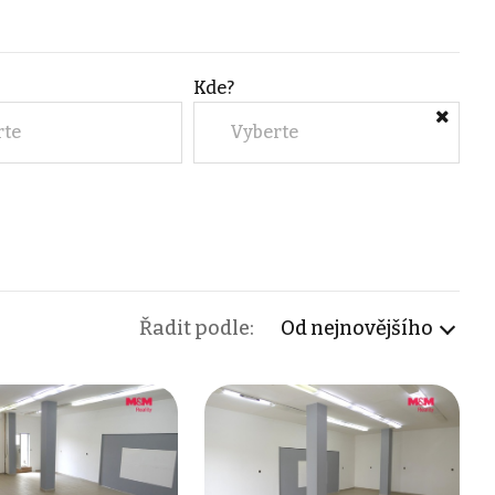
Kde?
rte
Vyberte
Řadit podle:
Od nejnovějšího