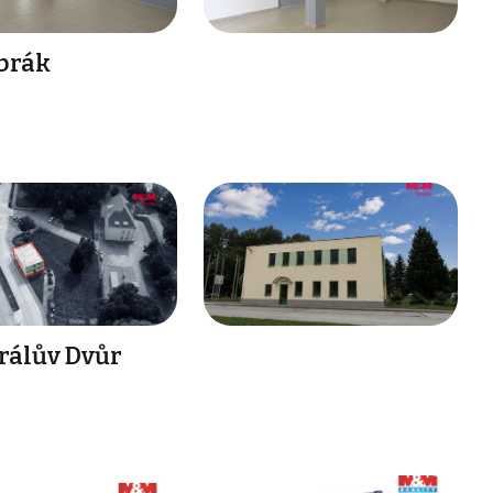
brák
rálův Dvůr