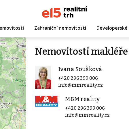
emovitosti
Zahraniční nemovitosti
Developerské 
Nemovitosti makléře
Ivana Soušková
+420 296 399 006
info@mmreality.cz
M&M reality
+420 296 399 006
info@mmreality.cz