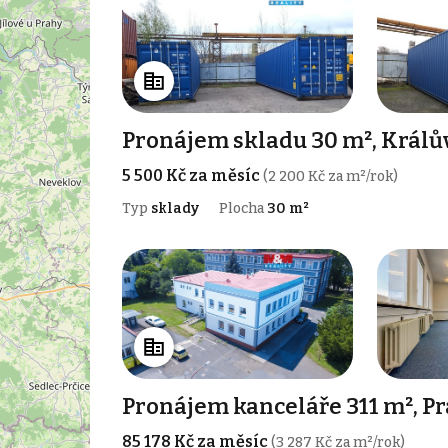
Pronájem skladu 30 m², Králů
5 500 Kč za měsíc
(2 200 Kč za m²/rok)
Typ
sklady
Plocha
30 m²
Pronájem kanceláře 311 m², Pr
85 178 Kč za měsíc
(3 287 Kč za m²/rok)