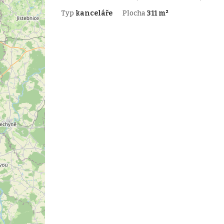
Typ
kanceláře
Plocha
311 m²