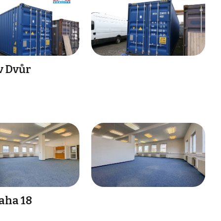
v Dvůr
aha 18