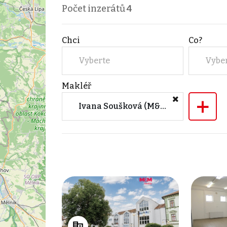
Počet inzerátů
4
Chci
Co?
Vyberte
Vybe
Makléř
+
Ivana Soušková (M&M reality)