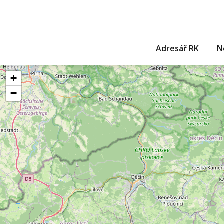
Adresář RK
N
+
−