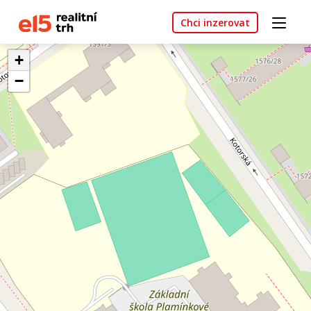
Chci inzerovat
+
−