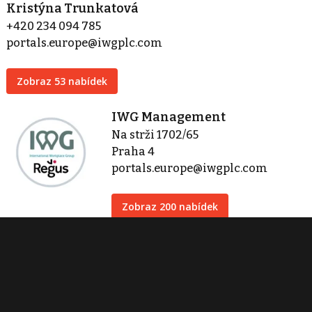
Kristýna Trunkatová
+420 234 094 785
portals.europe@iwgplc.com
Zobraz 53 nabídek
IWG Management
Na strži 1702/65
Praha 4
portals.europe@iwgplc.com
Zobraz 200 nabídek
Kontaktovat
Tisk inzerátu
Sdílet inzerát
Nahlásit inzerát