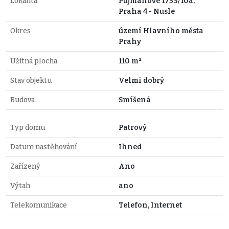
Lokalita
Pujmanové 1753/10a,
Praha 4 - Nusle
Okres
území Hlavního města
Prahy
Užitná plocha
110 m²
Stav objektu
Velmi dobrý
Budova
Smíšená
Typ domu
Patrový
Datum nastěhování
Ihned
Zařízený
Ano
Výtah
ano
Telekomunikace
Telefon, Internet