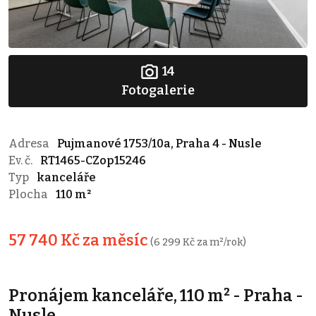
14
Fotogalerie
Adresa
Pujmanové 1753/10a, Praha 4 - Nusle
Ev. č.
RT1465-CZop15246
Typ
kanceláře
Plocha
110 m²
57 740 Kč za měsíc
(6 299 Kč za m²/rok)
Pronájem kanceláře, 110 m² - Praha -
Nusle