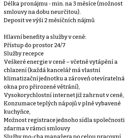
Délka pronájmu - min. na 3 měsíce (možnost
smlouvy na dobu neurčitou).
Deposit ve výši 2 měsíčních nájmů
Hlavní benefity a služby v ceně:
Přístup do prostor 24/7
Služby recepce
Veškeré energie v ceně – včetně vytápění a
chlazení (každá kancelář má vlastní
klimatizační jednotku a zároveň otevíratelná
okna pro přirozené větrání),
Vysokorychlostní internet již zahrnut v ceně,
Konzumace teplých nápojů v plně vybavené
kuchyňce,
Možnost registrace jednoho sídla společnosti
zdarma v rámci smlouvy
Služby mo-cha manažera po celou pracovní