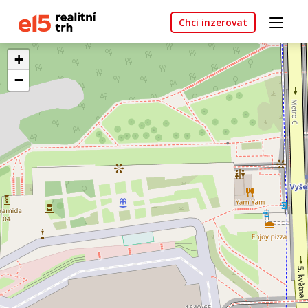
Chci inzerovat
+
−