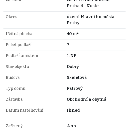
Praha 4 - Nusle
Okres
území Hlavního města
Prahy
Užitná plocha
40 m²
Počet podlaží
7
Podlaží umístění
1. NP
Stav objektu
Dobrý
Budova
Skeletová
Typ domu
Patrový
Zástavba
Obchodní a obytná
Datum nastěhování
Ihned
Zařízený
Ano