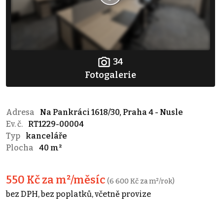
34
Fotogalerie
Adresa
Na Pankráci 1618/30, Praha 4 - Nusle
Ev. č.
RT1229-00004
Typ
kanceláře
Plocha
40 m²
550 Kč za m²/měsíc
(6 600 Kč za m²/rok)
bez DPH, bez poplatků, včetně provize