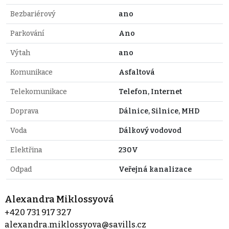
Bezbariérový
ano
Parkování
Ano
Výtah
ano
Komunikace
Asfaltová
Telekomunikace
Telefon, Internet
Doprava
Dálnice, Silnice, MHD
Voda
Dálkový vodovod
Elektřina
230V
Odpad
Veřejná kanalizace
Alexandra Miklossyová
+420 731 917 327
alexandra.miklossyova@savills.cz