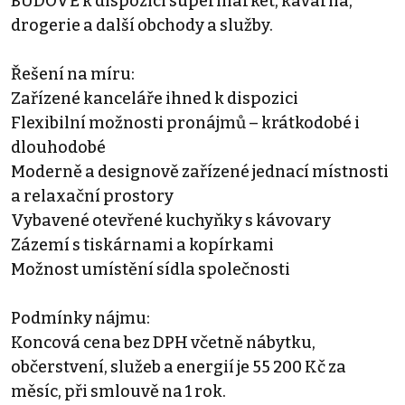
BUDOVĚ k dispozici supermarket, kavárna,
drogerie a další obchody a služby.
Řešení na míru:
Zařízené kanceláře ihned k dispozici
Flexibilní možnosti pronájmů – krátkodobé i
dlouhodobé
Moderně a designově zařízené jednací místnosti
a relaxační prostory
Vybavené otevřené kuchyňky s kávovary
Zázemí s tiskárnami a kopírkami
Možnost umístění sídla společnosti
Podmínky nájmu:
Koncová cena bez DPH včetně nábytku,
občerstvení, služeb a energií je 55 200 Kč za
měsíc, při smlouvě na 1 rok.