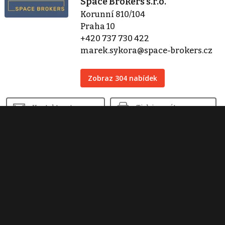
Space Brokers s.r.o.
Korunní 810/104
Praha 10
+420 737 730 422
marek.sykora@space-brokers.cz
Zobraz 304 nabídek
Kontaktovat
Tisk inzerátu
Sdílet inzerát
Nahlásit inzerát