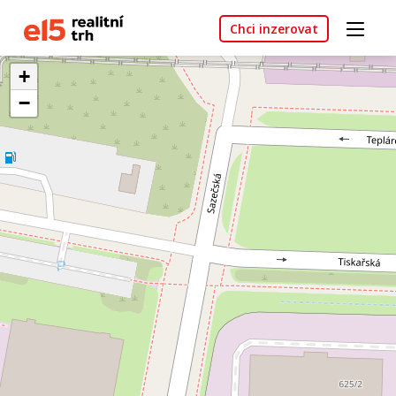
Chci inzerovat
+
−