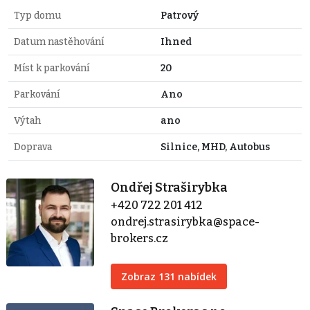
Typ domu
Patrový
Datum nastěhování
Ihned
Míst k parkování
20
Parkování
Ano
Výtah
ano
Doprava
Silnice, MHD, Autobus
Ondřej Straširybka
+420 722 201 412
ondrej.strasirybka@space-
brokers.cz
Zobraz 131 nabídek