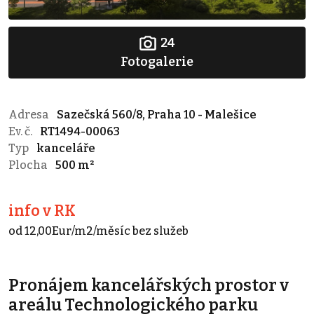
24
Fotogalerie
Adresa
Sazečská 560/8, Praha 10 - Malešice
Ev. č.
RT1494-00063
Typ
kanceláře
Plocha
500 m²
info v RK
od 12,00Eur/m2/měsíc bez služeb
Pronájem kancelářských prostor v
areálu Technologického parku