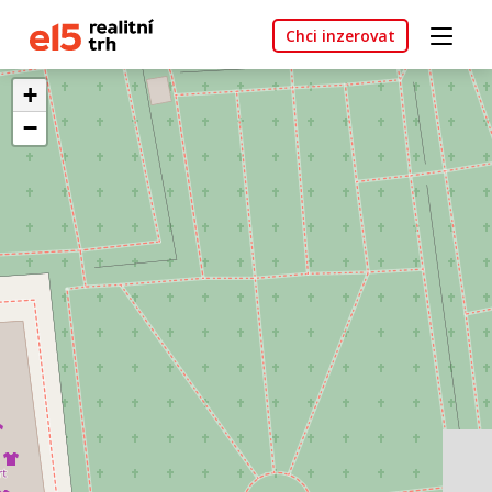
Chci inzerovat
+
−