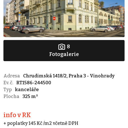
8
Fotogalerie
Adresa
Chrudimská 1418/2, Praha 3 - Vinohrady
Ev. č.
RT1586-244500
Typ
kanceláře
Plocha
325 m²
info v RK
+ poplatky 145 Kč /m2 včetně DPH