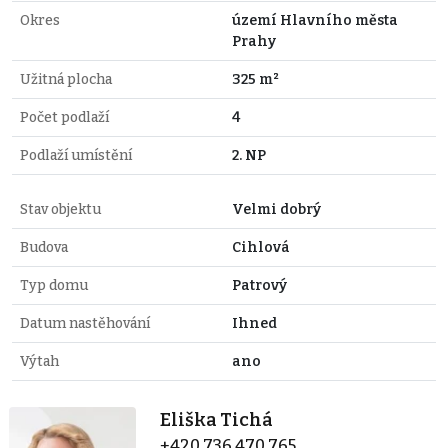
Okres
území Hlavního města
Prahy
Užitná plocha
325 m²
Počet podlaží
4
Podlaží umístění
2. NP
Stav objektu
Velmi dobrý
Budova
Cihlová
Typ domu
Patrový
Datum nastěhování
Ihned
Výtah
ano
Eliška Tichá
+420 736 470 765