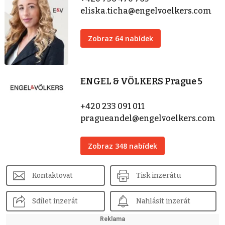
eliska.ticha@engelvoelkers.com
Zobraz 64 nabídek
ENGEL & VÖLKERS Prague 5
+420 233 091 011
pragueandel@engelvoelkers.com
Zobraz 348 nabídek
Kontaktovat
Tisk inzerátu
Sdílet inzerát
Nahlásit inzerát