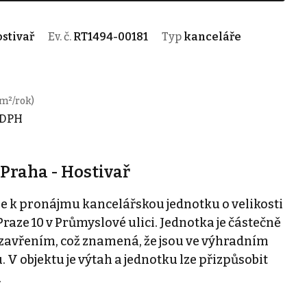
ostivař
Ev. č.
RT1494-00181
Typ
kanceláře
 m²/rok)
 DPH
Praha - Hostivař
 k pronájmu kancelářskou jednotku o velikosti
aze 10 v Průmyslové ulici. Jednotka je částečně
uzavřením, což znamená, že jsou ve výhradním
 V objektu je výtah a jednotku lze přizpůsobit
.