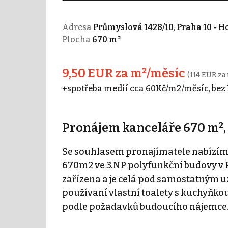
Adresa
Průmyslová 1428/10, Praha 10 - H
Plocha
670 m²
9,50 EUR za m²/měsíc
(114 EUR za
+spotřeba medií cca 60Kč/m2/měsíc, bez
Pronájem kanceláře 670 m², 
Se souhlasem pronajímatele nabízíme
670m2 ve 3.NP polyfunkční budovy v Pr
zařízena a je celá pod samostatným 
používaní vlastní toalety s kuchyňkou.
podle požadavků budoucího nájemce