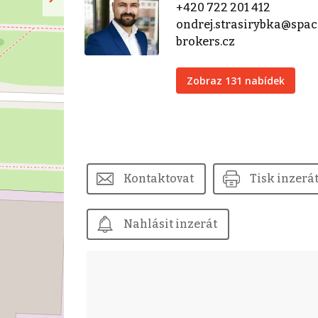
+420 722 201 412
ondrej.strasirybka@spac
brokers.cz
Zobraz 131 nabídek
Kontaktovat
Tisk inzerá
Nahlásit inzerát