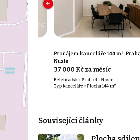
 17 m², Praha 7
Pronájem kanceláře 144 m², Praha
Nusle
síc
37 000 Kč za měsíc
Bělehradská, Praha 4 - Nusle
17 m²
Typ kanceláře • Plocha 144 m²
Související články
Plocha sdílen