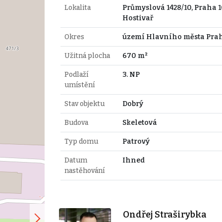
Lokalita
Průmyslová 1428/10, Praha 1
Hostivař
Okres
území Hlavního města Pra
Užitná plocha
670 m²
Podlaží
3. NP
umístění
Stav objektu
Dobrý
Budova
Skeletová
Typ domu
Patrový
Datum
Ihned
nastěhování
Ondřej Straširybka