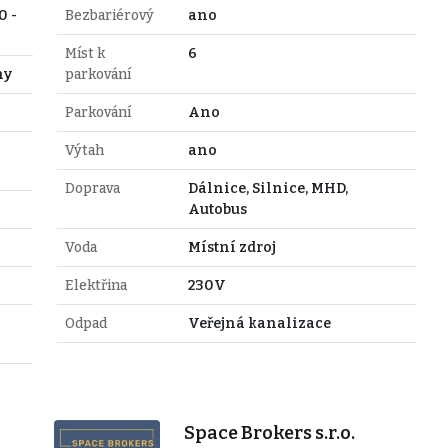
0 -
Bezbariérový
ano
Míst k
6
hy
parkování
Parkování
Ano
Výtah
ano
Doprava
Dálnice, Silnice, MHD,
Autobus
Voda
Místní zdroj
Elektřina
230V
Odpad
Veřejná kanalizace
Space Brokers s.r.o.