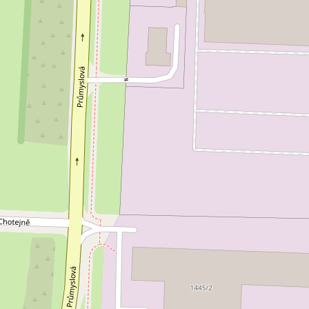
jem kanceláře 265 m², Praha -
Pronájem kanceláře
0 EUR za m²/měsíc
10 000 Kč za mě
 Staška 2059/80b, Praha 4 - Krč
Malířská, Praha 7
nceláře • Plocha 265 m²
Typ kanceláře • Plocha 