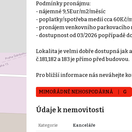
Podmínky pronájmu:
- nájemné 9,5Eur/m2/měsíc
- poplatky/spotřeba medií cca 60Kč/
- pronájem venkovního parkovacího 
- dostupnost od 03/2026 popřípadě 
Lokalita je velmi dobře dostupná jak
č.181,182 a 183 je přímo před budovou.
Pro bližší informace nás neváhejte ko
MIMOŘÁDNĚ NEHOSPODÁRNÁ
G
Údaje k nemovitosti
Kategorie
Kanceláře