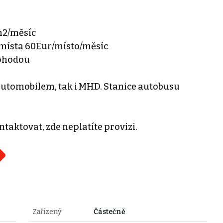
m2/měsíc
místa 60Eur/místo/měsíc
dohodou
 automobilem, tak i MHD. Stanice autobusu
ntaktovat, zde neplatíte provizi.
Zařízený
Částečně