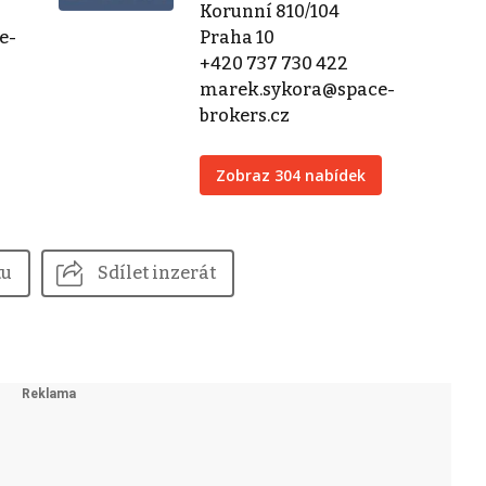
Korunní 810/104
e-
Praha 10
+420 737 730 422
marek.sykora@space-
brokers.cz
Zobraz 304 nabídek
tu
Sdílet inzerát