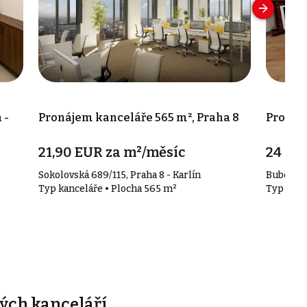
 -
Pronájem kanceláře 565 m², Praha 8
Pronáje
21,90 EUR za m²/měsíc
24 00
Sokolovská 689/115, Praha 8 - Karlín
Bubenečs
Typ kanceláře • Plocha 565 m²
Typ kanc
ých kanceláří