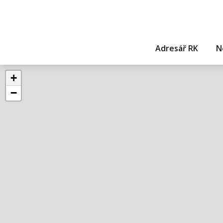
Adresář RK
N
+
−