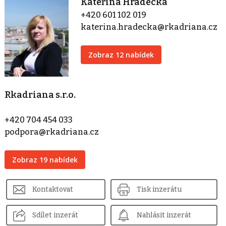
Kateřina Hradecká
+420 601 102 019
katerina.hradecka@rkadriana.cz
Zobraz 12 nabídek
Rkadriana s.r.o.
+420 704 454 033
podpora@rkadriana.cz
Zobraz 19 nabídek
Kontaktovat
Tisk inzerátu
Sdílet inzerát
Nahlásit inzerát