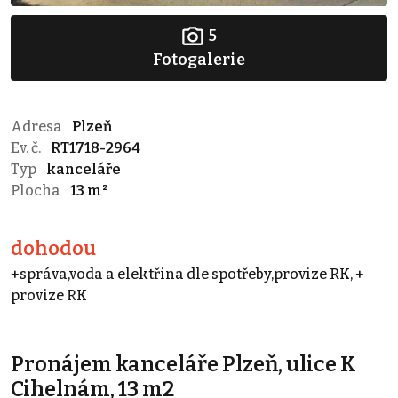
5
Fotogalerie
Adresa
Plzeň
Ev. č.
RT1718-2964
Typ
kanceláře
Plocha
13 m²
dohodou
+správa,voda a elektřina dle spotřeby,provize RK, +
provize RK
Pronájem kanceláře Plzeň, ulice K
Cihelnám, 13 m2