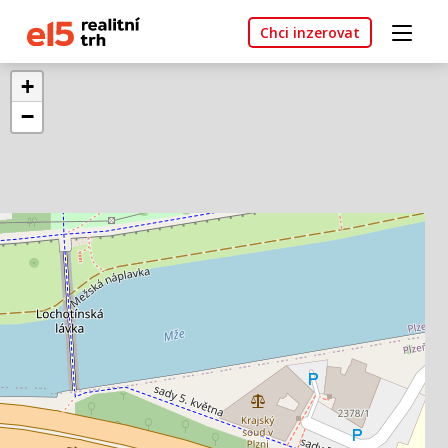
Chci inzerovat
+
−