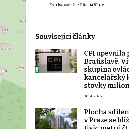
Typ kanceláře • Plocha 51 m²
Související články
CPI upevnila 
Bratislavě. V
skupina ovlá
kancelářský 
stovky milio
16. 4. 2026
Plocha sdílen
v Praze se blí
tisíc metrů č