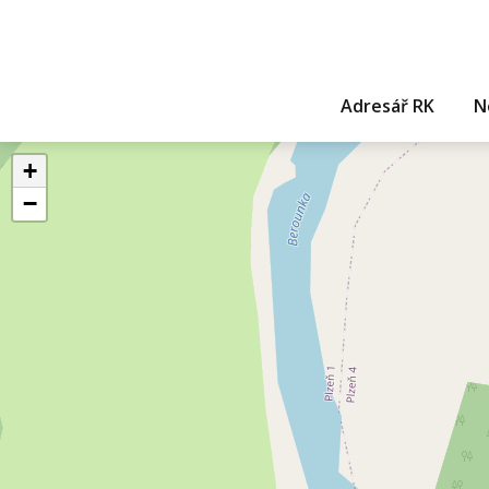
Adresář RK
N
+
−