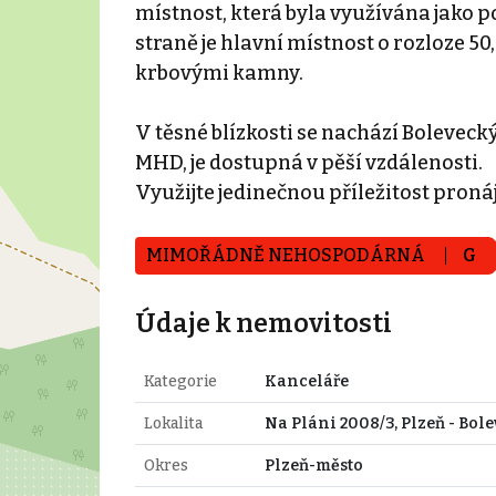
místnost, která byla využívána jako po
straně je hlavní místnost o rozloze 50
krbovými kamny.
V těsné blízkosti se nachází Bolevec
MHD, je dostupná v pěší vzdálenosti.
Využijte jedinečnou příležitost proná
MIMOŘÁDNĚ NEHOSPODÁRNÁ
G
Údaje k nemovitosti
Kategorie
Kanceláře
Lokalita
Na Pláni 2008/3, Plzeň - Bole
Okres
Plzeň-město