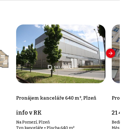
Pronájem kanceláře 640 m², Plzeň
Pronáje
info v RK
21 400
Na Pomezí, Plzeň
Bedřicha
Typ kanceláře • Plocha 640 m²
Město