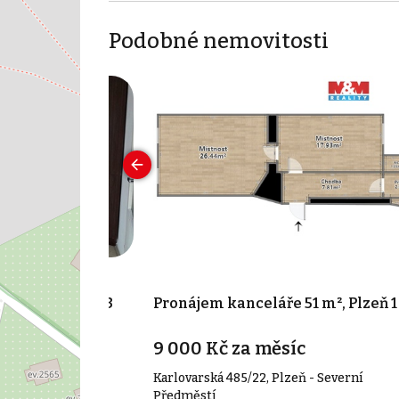
Podobné nemovitosti
104 m², Plzeň 3
Pronájem kanceláře 51 m², Plzeň 1
9 000 Kč za měsíc
Karlovarská 485/22, Plzeň - Severní
104 m²
Předměstí