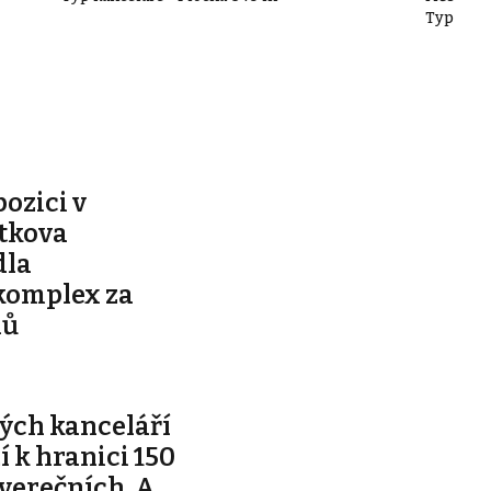
Typ kanc
pozici v
ítkova
dla
komplex za
nů
ých kanceláří
ží k hranici 150
tverečních. A