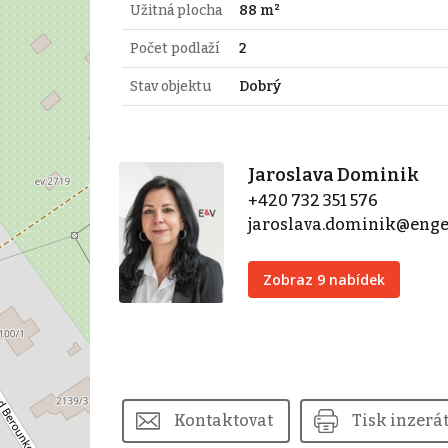
Užitná plocha
88 m²
Počet podlaží
2
Stav objektu
Dobrý
Jaroslava Dominik
+420 732 351 576
jaroslava.dominik@enge
Zobraz 9 nabídek
Kontaktovat
Tisk inzerá