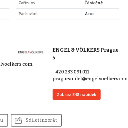
Zařízený
Částečně
Parkování
Ano
ENGEL & VÖLKERS Prague
5
lvoelkers.com
+420 233 091 011
pragueandel@engelvoelkers.co
Zobraz 348 nabídek
tu
Sdílet inzerát