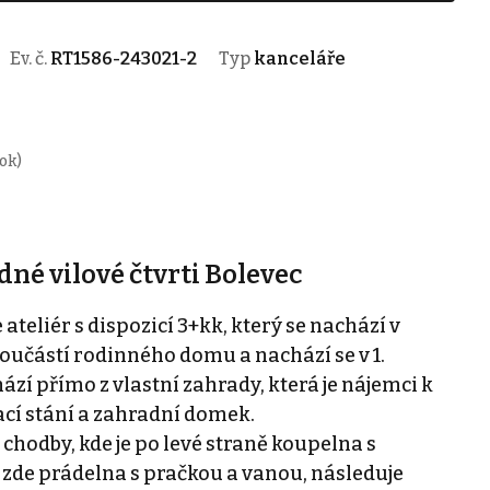
Ev. č.
RT1586-243021-2
Typ
kanceláře
ok)
dné vilové čtvrti Bolevec
liér s dispozicí 3+kk, který se nachází v
e součástí rodinného domu a nachází se v 1.
í přímo z vlastní zahrady, která je nájemci k
ací stání a zahradní domek.
hodby, kde je po levé straně koupelna s
 zde prádelna s pračkou a vanou, následuje