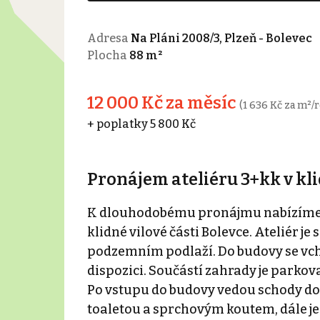
Adresa
Na Pláni 2008/3, Plzeň - Bolevec
Plocha
88 m²
12 000 Kč za měsíc
(1 636 Kč za m²/r
+ poplatky 5 800 Kč
Pronájem ateliéru 3+kk v kli
K dlouhodobému pronájmu nabízíme ate
klidné vilové části Bolevce. Ateliér j
podzemním podlaží. Do budovy se vcház
dispozici. Součástí zahrady je parkov
Po vstupu do budovy vedou schody do c
toaletou a sprchovým koutem, dále je