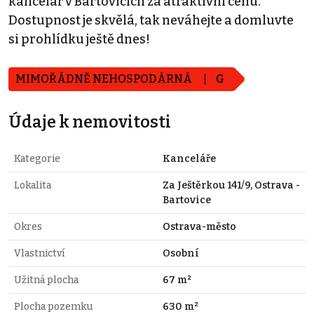
kancelář v Bartovicích za atraktivní cenu.
Dostupnost je skvělá, tak neváhejte a domluvte
si prohlídku ještě dnes!
MIMOŘÁDNĚ NEHOSPODÁRNÁ
G
Údaje k nemovitosti
Kategorie
Kanceláře
Lokalita
Za Ještěrkou 141/9, Ostrava -
Bartovice
Okres
Ostrava-město
Vlastnictví
Osobní
Užitná plocha
67 m²
Plocha pozemku
630 m²