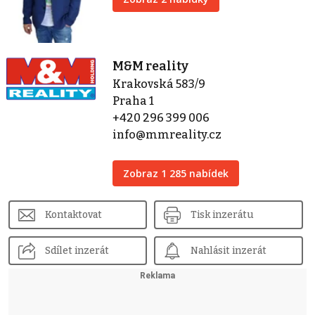
M&M reality
Krakovská 583/9
Praha 1
+420 296 399 006
info@mmreality.cz
Zobraz 1 285 nabídek
Kontaktovat
Tisk inzerátu
Sdílet inzerát
Nahlásit inzerát