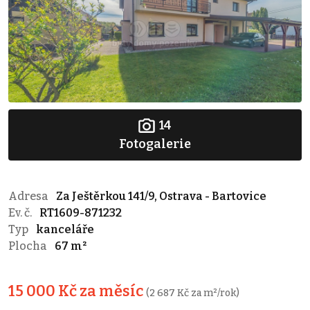
14
Fotogalerie
Adresa
Za Ještěrkou 141/9, Ostrava - Bartovice
Ev. č.
RT1609-871232
Typ
kanceláře
Plocha
67 m²
15 000 Kč za měsíc
(2 687 Kč za m²/rok)