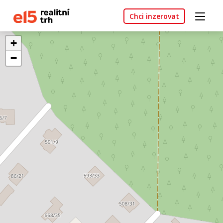
Chci inzerovat
+
−