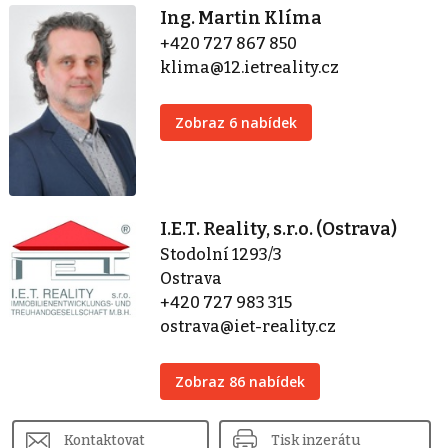
Ing. Martin Klíma
+420 727 867 850
klima@12.ietreality.cz
Zobraz 6 nabídek
I.E.T. Reality, s.r.o. (Ostrava)
Stodolní 1293/3
Ostrava
+420 727 983 315
ostrava@iet-reality.cz
Zobraz 86 nabídek
Kontaktovat
Tisk inzerátu