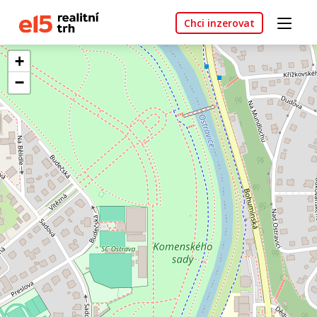
Chci inzerovat
+
−