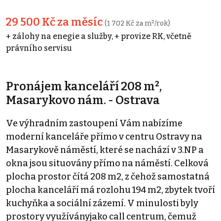
29 500 Kč za měsíc
(1 702 Kč za m²/rok)
+ zálohy na enegie a služby, + provize RK, včetně
právního servisu
Pronájem kanceláří 208 m²,
Masarykovo nám. - Ostrava
Ve výhradním zastoupení Vám nabízíme
moderní kanceláře přímo v centru Ostravy na
Masarykově náměstí, které se nachází v 3.NP a
okna jsou situovány přímo na náměstí. Celková
plocha prostor čítá 208 m2, z čehož samostatná
plocha kanceláří má rozlohu 194 m2, zbytek tvoří
kuchyňka a sociální zázemí. V minulosti byly
prostory využíványjako call centrum, čemuž