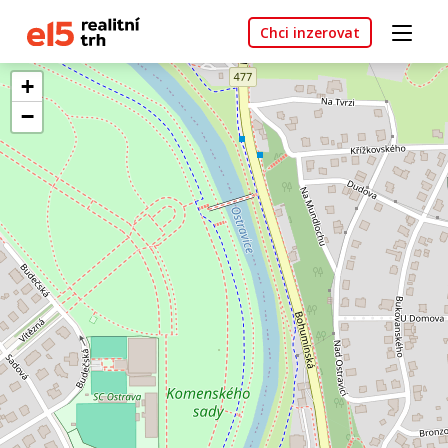
Chci inzerovat
+
−