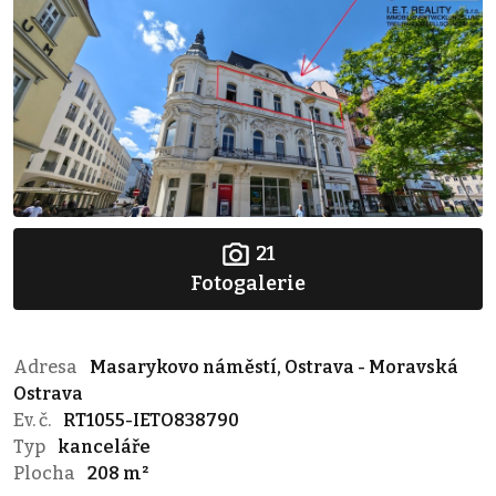
21
Fotogalerie
Adresa
Masarykovo náměstí, Ostrava - Moravská
Ostrava
Ev. č.
RT1055-IETO838790
Typ
kanceláře
Plocha
208 m²