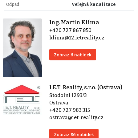
Odpad
Veřejná kanalizace
Ing. Martin Klíma
+420 727 867 850
klima@12.ietreality.cz
Zobraz 6 nabídek
I.E.T. Reality, s.r.o. (Ostrava)
Stodolní 1293/3
Ostrava
+420 727 983 315
ostrava@iet-reality.cz
Zobraz 86 nabídek