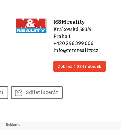
M&M reality
Krakovská 583/9
Praha 1
+420 296 399 006
info@mmreality.cz
Zobraz 1 284 nabídek
tu
Sdílet inzerát