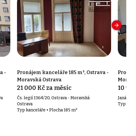
a -
Pronájem kanceláře 185 m², Ostrava -
Pronáje
Moravská Ostrava
Moravs
21 000 Kč za měsíc
10 900
va
Čs. legií 1364/20, Ostrava - Moravská
Janáčkov
Ostrava
Typ kanc
Typ kanceláře • Plocha 185 m²