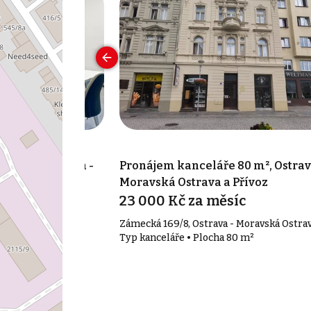
20 m², Ostrava -
Pronájem kanceláře 80 m², Ostrav
Moravská Ostrava a Přívoz
íc
23 000 Kč za měsíc
trava - Moravská
Zámecká 169/8, Ostrava - Moravská Ostra
Typ kanceláře • Plocha 80 m²
20 m²