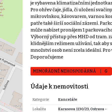
je vybavena klimatizačními jednotka
Pro ohřev čaje, jídla, či uložení svači
mikrovlnkou, kávovarem, varnou konv
patře také širší sociální zázemí. Par
může nabízet pronájem 1 parkovacího s
Výborný přístup přes MHD od tram. za
klidnějším režimem užívání, tak aby s
množství osob není zcela ideální. Pro 
Doporučujeme
MIMOŘÁDNĚ NEHOSPODÁRNÁ
G
Údaje k nemovitosti
Kategorie
Kanceláře
Lokalita
Karasova 1130/23, Ostrava -