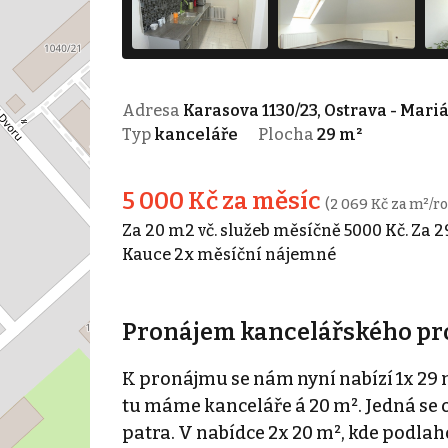
Adresa
Karasova 1130/23, Ostrava - Mari
Typ
kanceláře
Plocha
29 m²
5 000 Kč za měsíc
(2 069 Kč za m²/ro
Za 20 m2 vč. služeb měsíčně 5000 Kč. Za 
Kauce 2x měsíční nájemné
Pronájem kancelářského pros
K pronájmu se nám nyní nabízí 1x 29 m
tu máme kanceláře á 20 m². Jedná se o
patra. V nabídce 2x 20 m², kde podlah