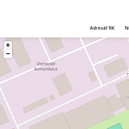
Adresář RK
N
+
−