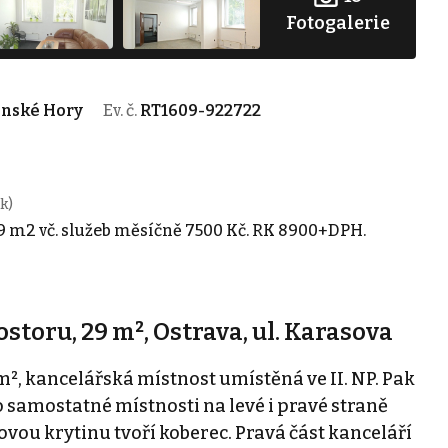
Fotogalerie
ánské Hory
Ev. č.
RT1609-922722
k)
29 m2 vč. služeb měsíčně 7500 Kč. RK 8900+DPH.
toru, 29 m², Ostrava, ul. Karasova
², kancelářská místnost umístěná ve II. NP. Pak
 samostatné místnosti na levé i pravé straně
ovou krytinu tvoří koberec. Pravá část kanceláří