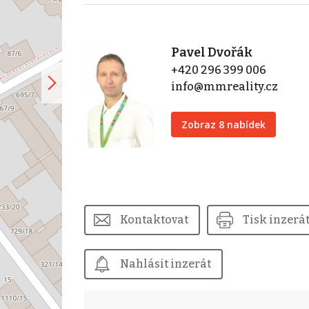
Pavel Dvořák
+420 296 399 006
info@mmreality.cz
Zobraz 8 nabídek
Kontaktovat
Tisk inzerá
Nahlásit inzerát