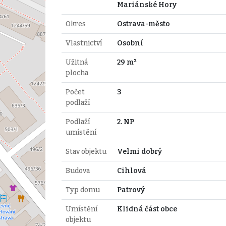
Mariánské Hory
Okres
Ostrava-město
Vlastnictví
Osobní
Užitná
29 m²
plocha
Počet
3
podlaží
Podlaží
2. NP
umístění
Stav objektu
Velmi dobrý
Budova
Cihlová
Typ domu
Patrový
Umístění
Klidná část obce
objektu