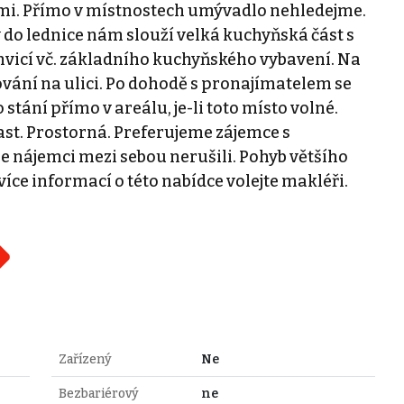
mi. Přímo v místnostech umývadlo nehledejme.
ny do lednice nám slouží velká kuchyňská část s
icí vč. základního kuchyňského vybavení. Na
kování na ulici. Po dohodě s pronajímatelem se
tání přímo v areálu, je-li toto místo volné.
st. Prostorná. Preferujeme zájemce s
e nájemci mezi sebou nerušili. Pohyb většího
více informací o této nabídce volejte makléři.
Zařízený
Ne
Bezbariérový
ne