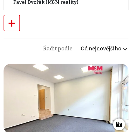
Pavel Dvořák (M&M reality)
+
Řadit podle:
Od nejnovějšího