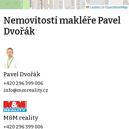
Leaflet
|
©
OpenStreetMap
Nemovitosti makléře Pavel
Dvořák
Pavel Dvořák
+420 296 399 006
info@mmreality.cz
M&M reality
+420 296 399 006