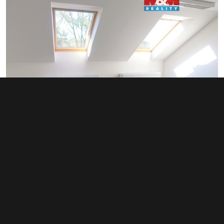
Pronájem kanceláře 29 m², Ostrava -
Mariánské Hory a Hulváky
5 000 Kč za měsíc
(2 069 Kč za m²/rok)
Typ
kanceláře
Plocha
29 m²