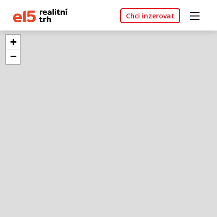
Chci inzerovat
+
−