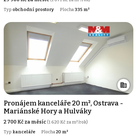
Typ
obchodní prostory
Plocha
335 m²
Pronájem kanceláře 20 m², Ostrava -
Mariánské Hory a Hulváky
2 700 Kč za měsíc
(1 620 Kč za m²/rok)
Typ
kanceláře
Plocha
20 m²