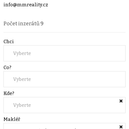
info@mmreality.cz
Počet inzerátů
9
Chci
Vyberte
Co?
Vyberte
Kde?
Vyberte
Makléř