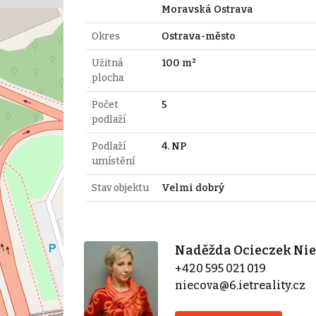
Moravská Ostrava
Okres
Ostrava-město
Užitná
100 m²
plocha
Počet
5
podlaží
Podlaží
4. NP
umístění
Stav objektu
Velmi dobrý
Naděžda Ocieczek Ni
+420 595 021 019
niecova@6.ietreality.cz