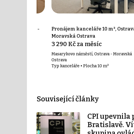
31 m², Ostrava -
Pronájem kanceláře 10 m², Ostrava
 Přívoz
Moravská Ostrava
c
3 290 Kč za měsíc
 - Přívoz
Masarykovo náměstí, Ostrava - Moravská
31 m²
Ostrava
Typ kanceláře • Plocha 10 m²
Související články
CPI upevnila 
Bratislavě. V
skupina ovlá