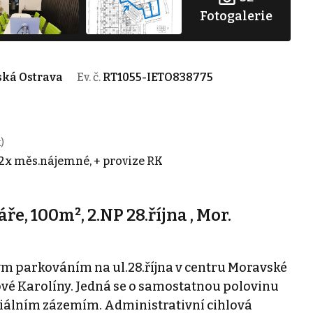
Fotogalerie
vská Ostrava
Ev. č.
RT1055-IETO838775
)
e 2x měs.nájemné, + provize RK
, 100m², 2.NP 28.října , Mor.
m parkováním na ul.28.října v centru Moravské
Nové Karolíny. Jedná se o samostatnou polovinu
sociálním zázemím. Administrativní cihlová