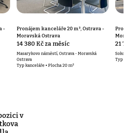
 -
Pronájem kanceláře 20 m², Ostrava -
Pronáje
Moravská Ostrava
Moravsk
14 380 Kč za měsíc
21 740
Masarykovo náměstí, Ostrava - Moravská
Sokolská 
Ostrava
Typ kanc
Typ kanceláře • Plocha 20 m²
pozici v
ítkova
dla