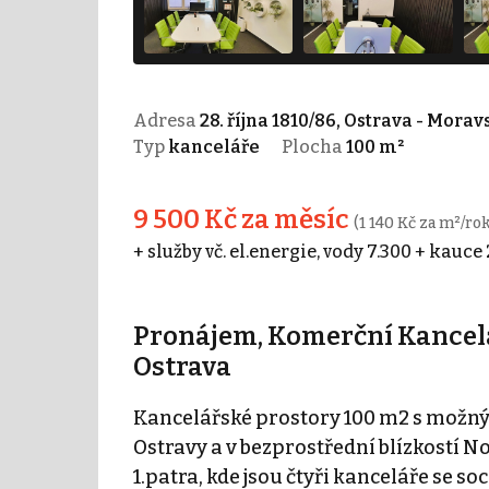
Adresa
28. října 1810/86, Ostrava - Mora
Typ
kanceláře
Plocha
100 m²
9 500 Kč za měsíc
(1 140 Kč za m²/rok
+ služby vč. el.energie, vody 7.300 + kauc
Pronájem, Komerční Kanceláře
Ostrava
Kancelářské prostory 100 m2 s možný
Ostravy a v bezprostřední blízkostí 
1.patra, kde jsou čtyři kanceláře se 