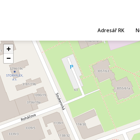
Adresář RK
N
+
−