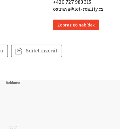
+420 727 983 315
ostrava@iet-reality.cz
Zobraz 86 nabídek
tu
Sdílet inzerát