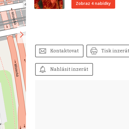
Zobraz 4 nabídky
Kontaktovat
Tisk inzerá
Nahlásit inzerát