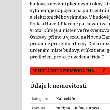
budova s novými plastovými okny, kte
výtahem, je napojena na pult centrá
a elektronického vrátného. V budově je
Poda a Havel). Placené parkování za
vrata. Dům je umístěn ve frekventov
Ostravy, přímo u vjezdu na Novou Ka
případné prezentaci firmy. Další mož
určeném místě budovy. Průkaz energe
předložen, proto je uvedena třída G.
MIMOŘÁDNĚ NEHOSPODÁRNÁ
G
Údaje k nemovitosti
Kategorie
Kanceláře
Lokalita
28. října 1810/86, Ostrava -