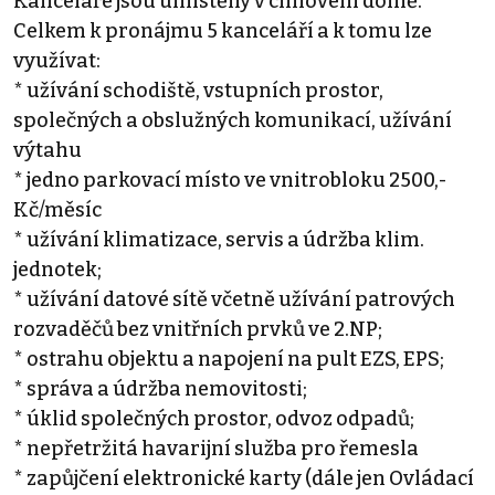
Kanceláře jsou umístěny v cihlovém domě.
Celkem k pronájmu 5 kanceláří a k tomu lze
využívat:
* užívání schodiště, vstupních prostor,
společných a obslužných komunikací, užívání
výtahu
* jedno parkovací místo ve vnitrobloku 2500,-
Kč/měsíc
* užívání klimatizace, servis a údržba klim.
jednotek;
* užívání datové sítě včetně užívání patrových
rozvaděčů bez vnitřních prvků ve 2.NP;
* ostrahu objektu a napojení na pult EZS, EPS;
* správa a údržba nemovitosti;
* úklid společných prostor, odvoz odpadů;
* nepřetržitá havarijní služba pro řemesla
* zapůjčení elektronické karty (dále jen Ovládací