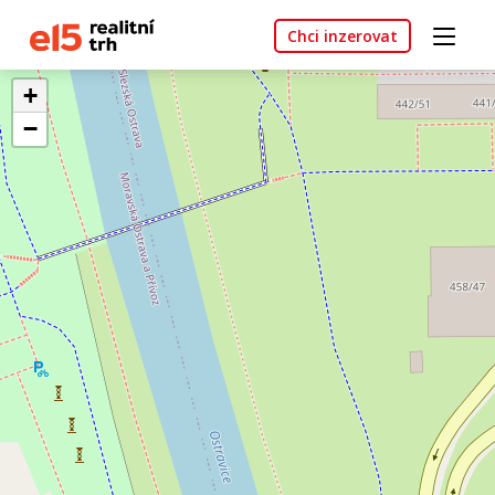
Chci inzerovat
+
−