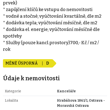
prvek)
* zapůjčení klíčů ke vstupu do nemovitosti
* vodné a stočné; vyúčtování kvartálně, dle m2
* dodávka tepla; vyúčtování měsíčně, dle m2
* dodávka el. energie; vyúčtování měsíčně dle
spotřeby
* Služby (pouze kancl.prostory)700,- Kč / m2 /
rok
MÉNĚ ÚSPORNÁ
D
Údaje k nemovitosti
Kategorie
Kanceláře
Lokalita
Hrabákova 1861/1, Ostrava -
Moravská Ostrava