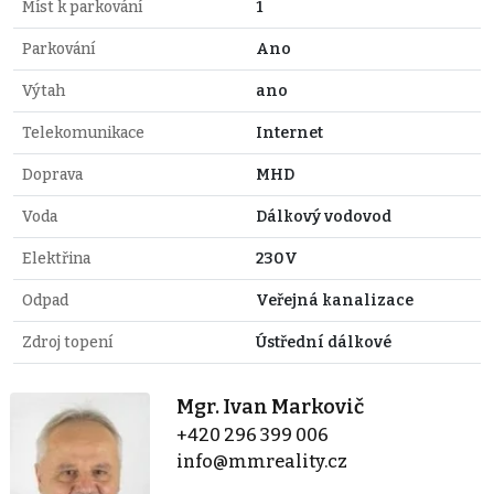
Míst k parkování
1
Parkování
Ano
Výtah
ano
Telekomunikace
Internet
Doprava
MHD
Voda
Dálkový vodovod
Elektřina
230V
Odpad
Veřejná kanalizace
Zdroj topení
Ústřední dálkové
Mgr. Ivan Markovič
+420 296 399 006
info@mmreality.cz