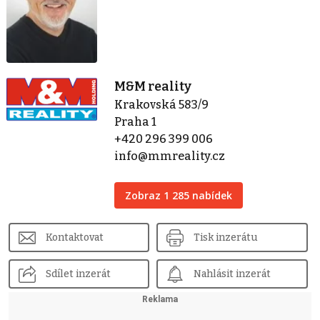
M&M reality
Krakovská 583/9
Praha 1
+420 296 399 006
info@mmreality.cz
Zobraz 1 285 nabídek
Kontaktovat
Tisk inzerátu
Sdílet inzerát
Nahlásit inzerát