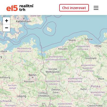
Chci inzerovat
+
−