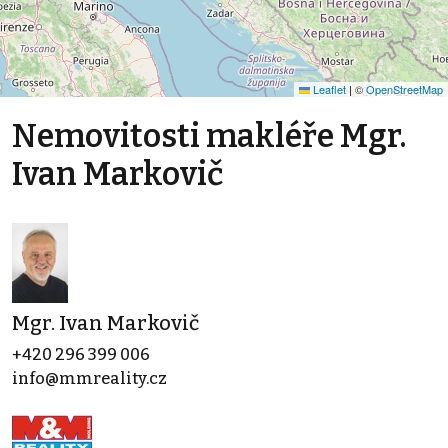
Leaflet
|
©
OpenStreetMap
Nemovitosti makléře Mgr.
Ivan Markovič
Mgr. Ivan Markovič
+420 296 399 006
info@mmreality.cz