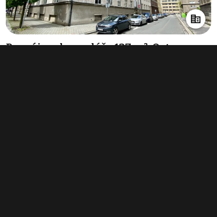
Pronájem kanceláře 127 m², Ostrava -
Moravská Ostrava a Přívoz
330 200 Kč za rok
(2 600 Kč za m²/rok)
Typ
kanceláře
Plocha
127 m²
Obchodní podmínky
Pravidla inzerce
Ceník
Registrace
Kontakt