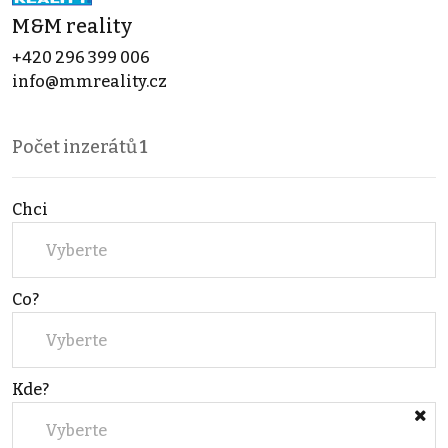
M&M reality
+420 296 399 006
info@mmreality.cz
Počet inzerátů
1
Chci
Vyberte
Co?
Vyberte
Kde?
Vyberte