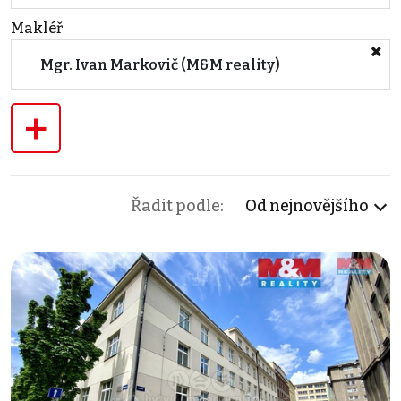
Makléř
Mgr. Ivan Markovič (M&M reality)
+
Řadit podle:
Od nejnovějšího