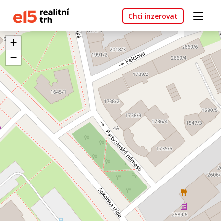
Chci inzerovat
+
−