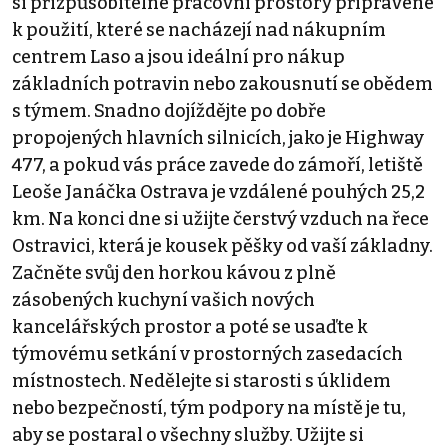
si přizpůsobitelné pracovní prostory připravené
k použití, které se nacházejí nad nákupním
centrem Laso a jsou ideální pro nákup
základních potravin nebo zakousnutí se obědem
s týmem. Snadno dojíždějte po dobře
propojených hlavních silnicích, jako je Highway
477, a pokud vás práce zavede do zámoří, letiště
Leoše Janáčka Ostrava je vzdálené pouhých 25,2
km. Na konci dne si užijte čerstvý vzduch na řece
Ostravici, která je kousek pěšky od vaší základny.
Začněte svůj den horkou kávou z plně
zásobených kuchyní vašich nových
kancelářských prostor a poté se usaďte k
týmovému setkání v prostorných zasedacích
místnostech. Nedělejte si starosti s úklidem
nebo bezpečností, tým podpory na místě je tu,
aby se postaral o všechny služby. Užijte si