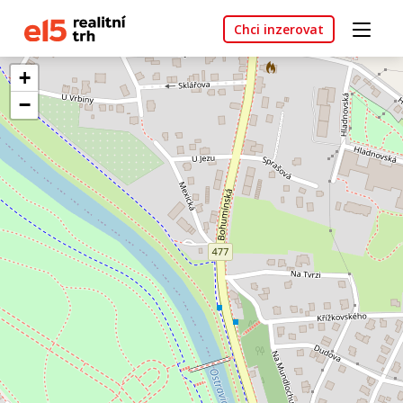
Chci inzerovat
+
−