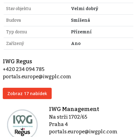
Stav objektu
Velmi dobrý
Budova
Smíšená
Typ domu
Přízemní
Zařízený
Ano
IWG Regus
+420 234 094 785
portals.europe@iwgplc.com
Zobraz 17 nabídek
IWG Management
Na strži 1702/65
Praha 4
portals.europe@iwgplc.com