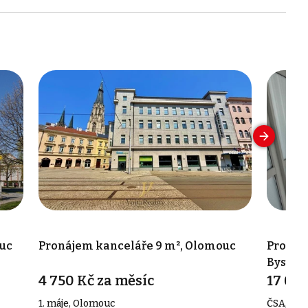
uc
Pronájem kanceláře 9 m², Olomouc
Pronáj
Bystřic
4 750 Kč za měsíc
17 050
1. máje, Olomouc
ČSA, Vel