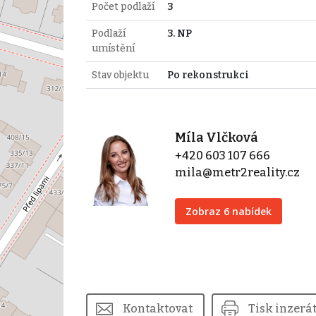
Počet podlaží
3
Podlaží
3. NP
umístění
Stav objektu
Po rekonstrukci
Míla Vlčková
+420 603 107 666
mila@metr2reality.cz
Zobraz 6 nabídek
Kontaktovat
Tisk inzerá