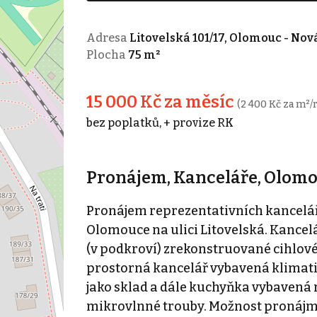
Adresa
Litovelská 101/17, Olomouc - Nov
Plocha
75 m²
15 000 Kč za měsíc
(2 400 Kč za m²/
bez poplatků, + provize RK
Pronájem, Kanceláře, Olomou
Pronájem reprezentativních kancelářs
Olomouce na ulici Litovelská. Kancelá
(v podkroví) zrekonstruované cihlové 
prostorná kancelář vybavená klimatiz
jako sklad a dále kuchyňka vybavená 
mikrovlnné trouby. Možnost pronájmu