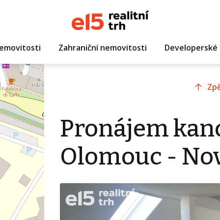
emovitosti
Zahraniční nemovitosti
Developerské 
Zpě
Pronájem kanc
Olomouc - Nov