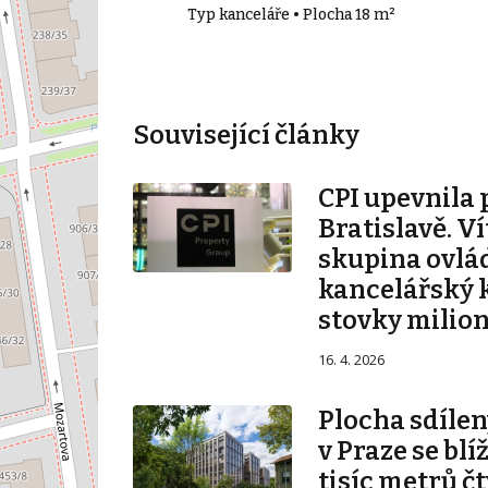
23 m²
Typ kanceláře • Plocha 18 m²
Související články
CPI upevnila 
Bratislavě. V
skupina ovlá
kancelářský 
stovky milio
16. 4. 2026
Plocha sdílen
v Praze se blí
tisíc metrů č