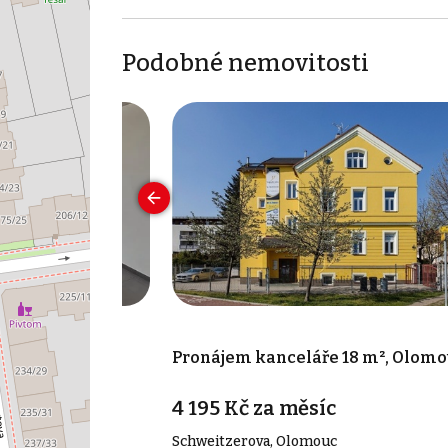
Podobné nemovitosti
 23 m², Velká
Pronájem kanceláře 18 m², Olomo
c
4 195 Kč za měsíc
Schweitzerova, Olomouc