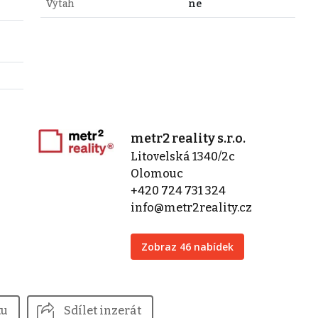
Výtah
ne
metr2 reality s.r.o.
Litovelská 1340/2c
Olomouc
+420 724 731 324
info@metr2reality.cz
Zobraz 46 nabídek
tu
Sdílet inzerát