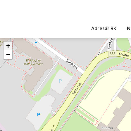
Adresář RK
N
+
−