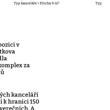
Typ kanceláře • Plocha 9 m²
Typ kanc
pozici v
ítkova
dla
komplex za
nů
ých kanceláří
ží k hranici 150
tverečních. A