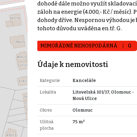
dohodě dále možno využít skladovací
záloh na energie (4.000,- Kč / měsíc). 
dohody dříve. Nespornou výhodou je 
tohoto důvodu uváděna en.tř. G.
MIMOŘÁDNĚ NEHOSPODÁRNÁ
G
Údaje k nemovitosti
Kategorie
Kanceláře
Lokalita
Litovelská 101/17, Olomouc -
Nová Ulice
Okres
Olomouc
Užitná
75 m²
plocha