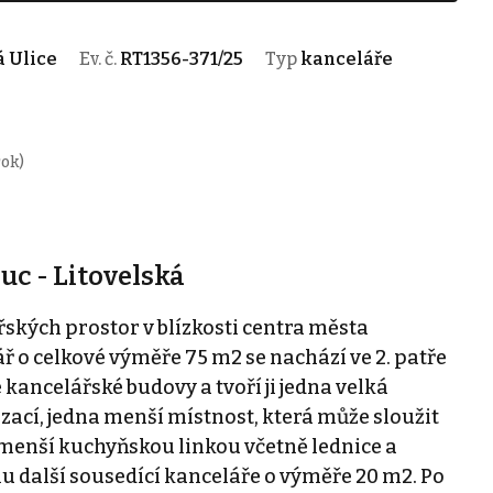
á Ulice
Ev. č.
RT1356-371/25
Typ
kanceláře
rok)
c - Litovelská
kých prostor v blízkosti centra města
ř o celkové výměře 75 m2 se nachází ve 2. patře
kancelářské budovy a tvoří ji jedna velká
ací, jedna menší místnost, která může sloužit
menší kuchyňskou linkou včetně lednice a
 další sousedící kanceláře o výměře 20 m2. Po